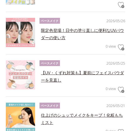
2026/05/26
ベースメイク
限定色登場！日中の塗り直しに便利なUVパウ
ダーの使い方
0 view
2026/05/25
ベースメイク
【UV・くずれ対策も】夏前にフェイスパウダ
ーを見直し
0 view
2026/05/21
ベースメイク
仕上げのシュッでメイクをキープ！化粧もち
ミスト