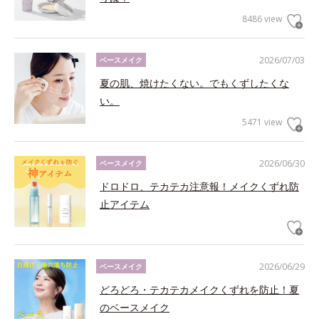
8486 view
2026/07/03
ベースメイク
夏の肌、焼けたくない。でもくずしたくな
い。
5471 view
2026/06/30
ベースメイク
ドロドロ、テカテカ注意報！メイクくずれ防
止アイテム
2026/06/29
ベースメイク
どろどろ・テカテカメイクくずれを防止！夏
のベースメイク