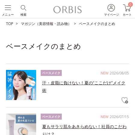
0
メニュー
検索
マイページ
カート
TOP
マガジン（美容情報・読み物）
ベースメイクのまとめ
ベースメイクのまとめ
NEW
2026/08/05
ベースメイク
汗・皮脂に負けない！夏の“ここだけ”メイク
術
NEW
2026/07/15
ベースメイク
夏もサラリ肌をあきらめない！社員のこだわ
りは？