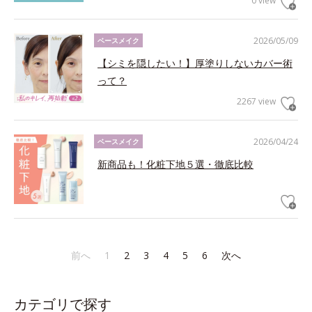
0 view
2026/05/09
ベースメイク
【シミを隠したい！】厚塗りしないカバー術
って？
2267 view
2026/04/24
ベースメイク
新商品も！化粧下地５選・徹底比較
前へ
1
2
3
4
5
6
次へ
カテゴリで探す