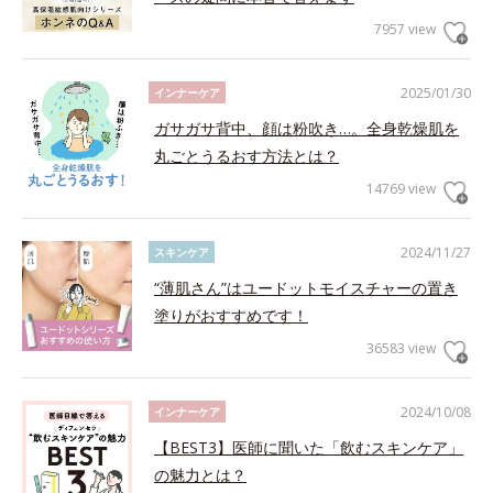
7957 view
2025/01/30
インナーケア
ガサガサ背中、顔は粉吹き…。全身乾燥肌を
丸ごとうるおす方法とは？
14769 view
2024/11/27
スキンケア
“薄肌さん”はユードットモイスチャーの置き
塗りがおすすめです！
36583 view
2024/10/08
インナーケア
【BEST3】医師に聞いた「飲むスキンケア」
の魅力とは？