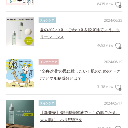
8435 view
2024/06/25
スキンケア
夏のざらつき・ごわつきを脱ぎ捨てよう。ク
リーンエンス
4693 view
2024/06/19
インナーケア
“全身砂漠”の民に推したい！肌のための“トク
ホ”とマル秘成分とは？
3138 view
2024/05/17
スキンケア
【新発売】先行型美容液で＋１の肌ごたえ。
大人肌に、ハリ密度*を