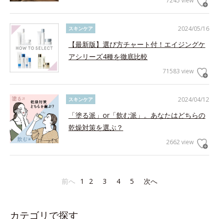
7245 view
2024/05/16
スキンケア
【最新版】選び方チャート付！エイジングケ
アシリーズ4種を徹底比較
71583 view
2024/04/12
スキンケア
「塗る派」or「飲む派」。あなたはどちらの
乾燥対策を選ぶ？
2662 view
前へ
1
2
3
4
5
次へ
カテゴリで探す