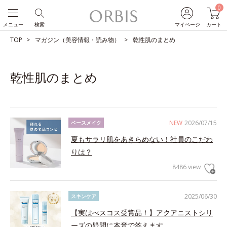
0
メニュー
検索
マイページ
カート
TOP
マガジン（美容情報・読み物）
乾性肌のまとめ
乾性肌のまとめ
NEW
2026/07/15
ベースメイク
夏もサラリ肌をあきらめない！社員のこだわ
りは？
8486 view
2025/06/30
スキンケア
【実はべスコス受賞品！】アクアニストシリ
ーズの疑問に本音で答えます