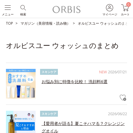
0
メニュー
検索
マイページ
カート
TOP
マガジン（美容情報・読み物）
オルビスユー ウォッシュのまとめ
オルビスユー ウォッシュのまとめ
NEW
2026/07/21
スキンケア
お悩み別に特徴を比較！ 洗顔料6選
2026/06/22
スキンケア
【愛用者が語る】夏こそハマる？クレンジン
グオイル