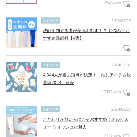
2548 view
2025/03/25
スキンケア
洗顔を制する者が美肌を制す！？ お悩み別お
すすめ洗顔料【4選】
2024/12/07
スキンケア
4,344人が選ぶ頂点が決定！「推しアイテム総
選挙2024」発表
17357 view
2024/09/27
スキンケア
こだわりが無い人にこそおすすめ！オルビス
ユー ウォッシュの魅力
2327 view