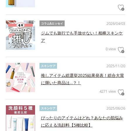
2026/04/03
コラム&エッセイ
ジムでも旅行でも手放せない！相棒スキンケ
ア
0 view
2025/11/20
スキンケア
推しアイテム総選挙2025結果発表！総合大賞
に輝いた商品は…？！
4271 view
2025/06/26
スキンケア
ぴったりのアイテムはどれ？あなたの肌悩み
に応える洗顔料【5種比較】