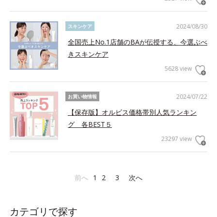
2024/08/30
スキンケア
全国売上No.1店舗のBAが伝授する、今選ぶべ
きスキンケア
5628 view
2024/07/22
お買い物情報
【保存版】オルビス価格帯別人気ランキン
グ 各BEST５
23297 view
前へ
1
2
3
次へ
カテゴリで探す