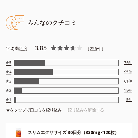
みんなのクチコミ
3.85
平均満足度
（
256
件）
5
76
件
4
95
件
3
61
件
2
19
件
1
5
件
★を
タップ
で口コミを絞り込み
絞り込みを解除する
スリムエクササイズ 30日分（330mg×120粒）