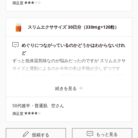
満足度
には「スーパーアロニア」の方が効果がありそうなので、
お値段は気になりますが、次回はそちらを試してみたいと
思っています
スリムエクササイズ 30日分（330mg×120粒）
めぐりにつながっているのかどうかはわからないけれ
ど
ずっと低体温気味なのが悩みだったのですが スリムエクサ
サイズと運動によるのか今年の冬は平熱が少しずつです
が、上がってきました。 低体温のままではいいことは何も
ないので、もう少し飲み続けるとともに、体を動かすこと
続きを見る
もきちんと取り入れていかれたら…と思っています。
50代後半・普通肌
空さん
満足度
もっと見る
投稿する