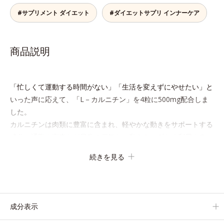
#サプリメント ダイエット
#ダイエットサプリ インナーケア
商品説明
「忙しくて運動する時間がない」「生活を変えずにやせたい」と
いった声に応えて、「L－カルニチン」を4粒に500mg配合しま
した。
カルニチンは肉類に豊富に含まれ、軽やかな動きをサポートする
成分。通勤や家事など日常の何気ない動きをムダなく利用するこ
とで、効率よくウエイトダウン＆体型キープを目指します。
続きを見る
さらにL-カルニチンの働きを助ける「茶カテキン」、「オクタコ
サノール」、ダイエットにも健康にも欠かせない「ビタミン
B2」の成分が効率よいダイエットをパワフルにサポートしま
成分表示
す。