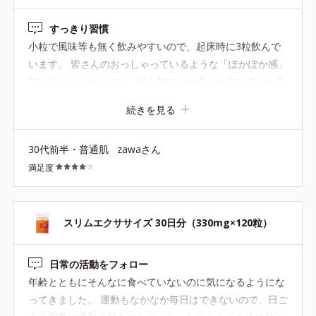
すっきり習慣
小粒で風味等も無く飲みやすいので、起床時に3粒飲んで
います。 皆さんのおっしゃっているような「ぽかぽか感」
等は分かりかねますが、個人的にはお通じケアしてくれる
ように感じました。 子どもの頃から詰まり体質で、詰まり
続きを見る
にいいと言われるものは何でも試したものの効果なく、病
院でお薬を処方してもらってなんとか…というレベルでし
30代前半・普通肌
zawaさん
たが、こちらを飲み始めてからは毎朝しっかり出た！とい
満足度
うスッキリ感があります。 正直まだ飲み始めて10日ほど
のため痩せられてはいないのですが、毎日のスッキリ習慣
が整ったことで心身共に軽快になってきたように感じま
す。少し運動頑張ってみようかなという前向きな気持ちに
スリムエクササイズ 30日分（330mg×120粒）
もさせてくれるので、このまま継続してお世話になりたい
と思います。
日常の活動をフォロー
年齢とともにそんなに食べていないのに気になるようにな
ってきました。 運動もなかなか毎日はできないので、日ご