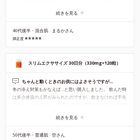
ろの家事や通勤の動きでもフォローしてもらうために飲ん
でいます。 小さい粒なのでゴクンと飲んで特に味もしない
続きを見る
ので続けやすいです。
40代後半・混合肌
まるかさん
満足度
スリムエクササイズ 30日分（330mg×120粒）
ちゃんと動くときのお供にはよさそうですが…
冬の冷え対策もかなえば…と思い購入しました。 飲んだ時
は多少体温の上昇がみられたのですが、飲まなければ手先
が冷たいままでした。 体温もあまり変化がなかったので体
質改善とまではいかなかったように思います。 それでも少
続きを見る
し距離を歩くなどの前に飲んでおくと、カルニチンなどが
働いてくれるんだ！と気持ちが上がり、もう少し歩いてみ
50代後半・普通肌
空さん
よう…というモチベーションにはなりました✨ ただ年齢的