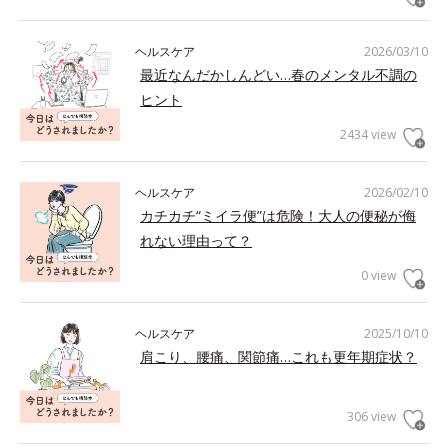
ヘルスケア
2026/03/10
最近なんだかしんどい…春のメンタル不調の
ヒント
2434 view
ヘルスケア
2026/02/10
カチカチ“ミイラ便”は危険！大人の便秘が侮
れない理由って？
0 view
ヘルスケア
2025/10/10
肩こり、腰痛、関節痛…これも更年期症状？
306 view