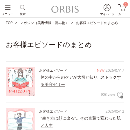
0
メニュー
検索
マイページ
カート
TOP
マガジン（美容情報・読み物）
お客様エピソードのまとめ
お客様エピソードのまとめ
お客様エピソード
NEW
2026/07/17
体の中からのケアが大切と知り…ストックす
る美容ゼリー
903 view
お客様エピソード
2026/05/12
”生き方は顔に出る”。その言葉で変わった肌
と人生