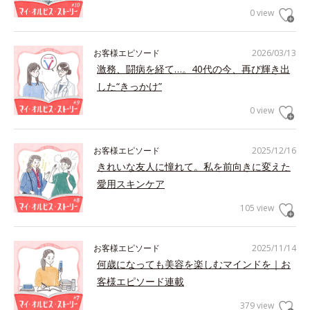
0 view
お客様エピソード
2026/03/13
激務、闘病を経て…。40代の今、再び輝き出
した“きっかけ”
0 view
お客様エピソード
2025/12/16
きれいな友人に憧れて。私を前向きに変えた
愛用スキンケア
105 view
お客様エピソード
2025/11/14
何歳になっても美容を楽しむマインドを｜お
客様エピソード連載
379 view