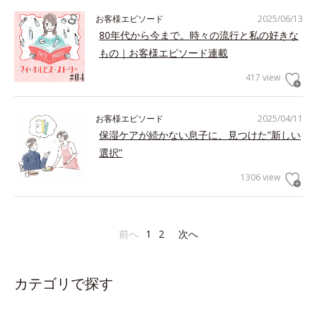
お客様エピソード
2025/06/13
80年代から今まで。時々の流行と私の好きな
もの｜お客様エピソード連載
417 view
お客様エピソード
2025/04/11
保湿ケアが続かない息子に、見つけた”新しい
選択”
1306 view
前へ
1
2
次へ
カテゴリで探す