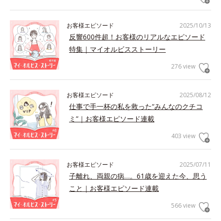
お客様エピソード
2025/10/13
反響600件超！お客様のリアルなエピソード
特集｜マイオルビスストーリー
276 view
お客様エピソード
2025/08/12
仕事で手一杯の私を救った“みんなのクチコ
ミ”｜お客様エピソード連載
403 view
お客様エピソード
2025/07/11
子離れ、両親の病…。61歳を迎えた今、思う
こと｜お客様エピソード連載
566 view