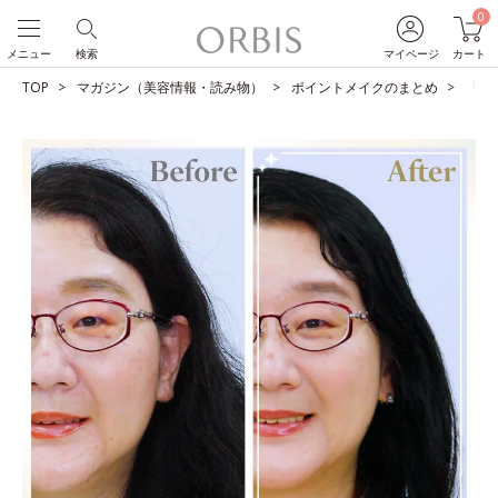
0
メニュー
検索
マイページ
カート
TOP
マガジン（美容情報・読み物）
ポイントメイクのまとめ
「私