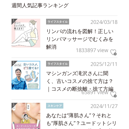
週間人気記事ランキング
2024/03/18
ライフスタイル
リンパの流れを図解！正しい
リンパマッサージでむくみを
解消
1833897 view
2025/12/11
ライフスタイル
マシンガンズ滝沢さんに聞
く、古いコスメの捨て方は？
｜コスメの断捨離・捨て方編
65891 view
2024/11/27
スキンケア
あなたは“薄肌さん”？それと
も“厚肌さん”？ユードットシリ