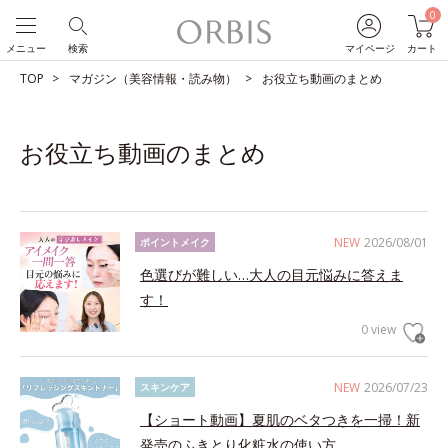
0
メニュー
検索
マイページ
カート
TOP
マガジン（美容情報・読み物）
お役立ち動画のまとめ
お役立ち動画のまとめ
NEW
2026/08/01
ポイントメイク
色選びが難しい…大人の目元悩みに答えま
す！
0 view
NEW
2026/07/23
スキンケア
【ショート動画】夏肌のベタつきを一掃！新
発売のふきとり化粧水の使い方