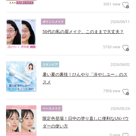
3051 view
2026/06/11
ポイントメイク
50代の私の眉メイク、このままで大丈夫？
5763 view
2026/06/02
スキンケア
暑い夏の裏技！ひんやり「冷やしユー」のス
スメ
7958 view
2026/05/26
ベースメイク
限定色登場！日中の塗り直しに便利なUVパウ
ダーの使い方
0 view