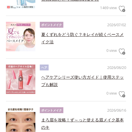
1469 view
2026/07/02
ポイントメイク
夏くずれをどう防ぐ？キレイが続くベースメ
イク法
0 view
2026/06/20
ヘア
ヘアケアシリーズ使い方ガイド｜使用ステッ
プも解説
0 view
2026/06/16
ポイントメイク
まろ眉を攻略！ず～っと使える眉メイク基本
のキ