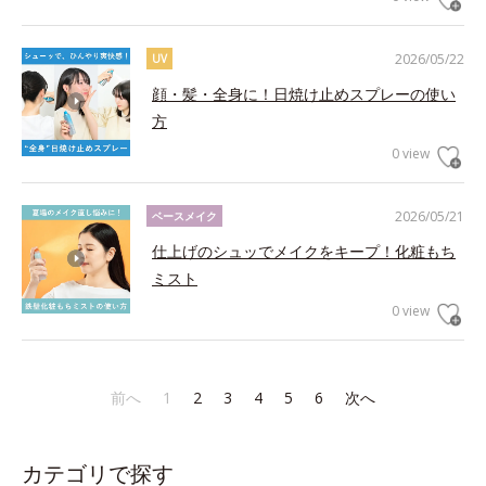
2026/05/22
UV
顔・髪・全身に！日焼け止めスプレーの使い
方
0 view
2026/05/21
ベースメイク
仕上げのシュッでメイクをキープ！化粧もち
ミスト
0 view
前へ
1
2
3
4
5
6
次へ
カテゴリで探す