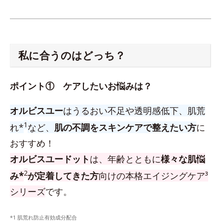
私に合うのはどっち？
ポイント① ケアしたいお悩みは？
オルビスユー
はうるおい不足や透明感低下、肌荒
1
れ*
など、
肌の不調をスキンケアで整えたい方
に
おすすめ！
オルビスユードット
は、年齢とともに
様々な肌悩
2
み*
が定着してきた方
向けの本格エイジングケア³
シリーズ
です。
*1 肌荒れ防止有効成分配合