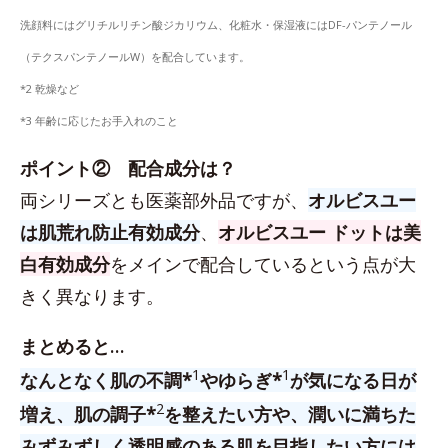
洗顔料にはグリチルリチン酸ジカリウム、化粧水・保湿液にはDF-パンテノール
（テクスパンテノールW）を配合しています。
*2 乾燥など
*3 年齢に応じたお手入れのこと
ポイント② 配合成分は？
両シリーズとも医薬部外品ですが、
オルビスユー
は肌荒れ防止有効成分
、
オルビスユー ドットは美
白有効成分
をメインで配合しているという点が大
きく異なります。
まとめると…
1
1
なんとなく肌の不調*
やゆらぎ*
が気になる日が
2
増え、肌の調子*
を整えたい方や、潤いに満ちた
みずみずしく透明感のある肌を目指したい方には