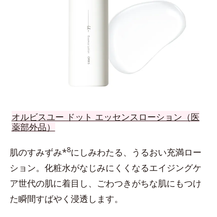
オルビスユー ドット エッセンスローション（医
薬部外品）
8
肌のすみずみ*
にしみわたる、うるおい充満ロー
ション。化粧水がなじみにくくなるエイジングケ
ア世代の肌に着目し、ごわつきがちな肌にもつけ
た瞬間すばやく浸透します。