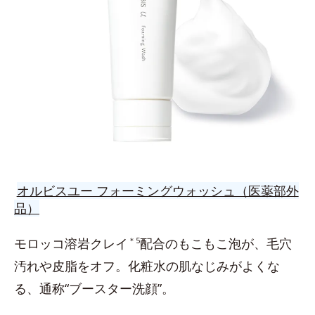
オルビスユー フォーミングウォッシュ（医薬部外
品）
モロッコ溶岩クレイ
＊5
配合のもこもこ泡が、毛穴
汚れや皮脂をオフ。化粧水の肌なじみがよくな
る、通称“ブースター洗顔”。