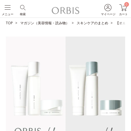
0
メニュー
検索
マイページ
カート
TOP
マガジン（美容情報・読み物）
スキンケアのまとめ
【オルビス