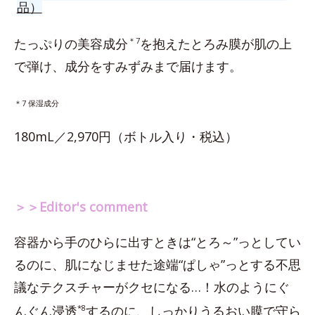
品）
たっぷりの美容成分
＊7
を抱えたとろみ膜が肌の上
で弾け、成分をすみずみまで届けます。
＊7 保湿成分
180mL／2,970円（ボトル入り・税込）
＞＞Editor's comment
容器から手のひらに出すときは“とろ～”っとしてい
るのに、肌になじませた途端“ぱしゃ”っとする不思
議なテクスチャーがクセになる…！水のようにぐ
んぐん浸透
*8
するのに、しっかりうるおい膜で守ら