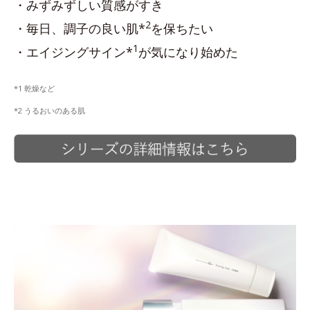
・みずみずしい質感がすき
2
・毎日、調子の良い肌*
を保ちたい
1
・エイジングサイン*
が気になり始めた
*1 乾燥など
*2 うるおいのある肌