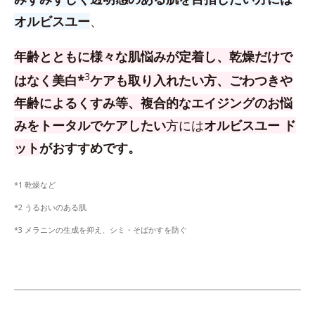
オルビスユー
、
年齢とともに様々な肌悩みが定着し、乾燥だけで
3
はなく美白*
ケアも取り入れたい方、
ごわつきや
年齢によるくすみ等、複合的なエイジングのお悩
みをトータルでケアしたい
方
には
オルビスユー ド
ット
がおすすめです。
*1 乾燥など
*2 うるおいのある肌
*3 メラニンの生成を抑え、シミ・そばかすを防ぐ