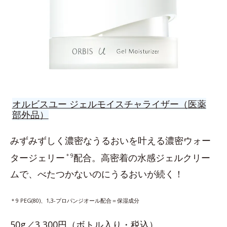
オルビスユー ジェルモイスチャライザー（医薬
部外品）
みずみずしく濃密なうるおいを叶える濃密ウォー
タージェリー
＊9
配合。高密着の水感ジェルクリー
ムで、べたつかないのにうるおいが続く！
＊9 PEG(80)、1,3-プロパンジオール配合＝保湿成分
50g／3,300円（ボトル入り・税込）