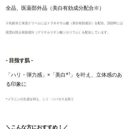
全品、医薬部外品（美白有効成分配合※）
※化粧水と保湿クリームにはトラネキサム酸（美白有効成分）を配合。洗顔料には
肌荒れ防止有効成分（グリチルリチン酸ジカリウム）を配合しています。
- 目指す肌 -
「ハリ・弾力感」×「美白*¹」を叶え、立体感のあ
る印象に
*メラニンの生成を抑え、シミ・ソバカスを防ぐ
＼こんな方におすすめ！／