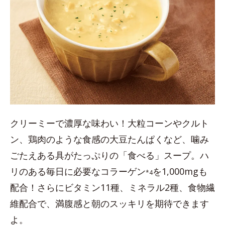
クリーミーで濃厚な味わい！大粒コーンやクルト
ン、鶏肉のような食感の大豆たんぱくなど、噛み
ごたえある具がたっぷりの「食べる」スープ。ハ
リのある毎日に必要なコラーゲン
を1,000mgも
*4
配合！さらにビタミン11種、ミネラル2種、食物繊
維配合で、満腹感と朝のスッキリを期待できます
よ。