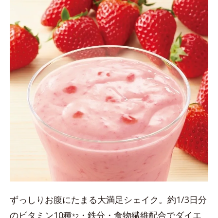
ずっしりお腹にたまる大満足シェイク。約1/3日分
のビタミン10種
・鉄分・食物繊維配合でダイエ
*2