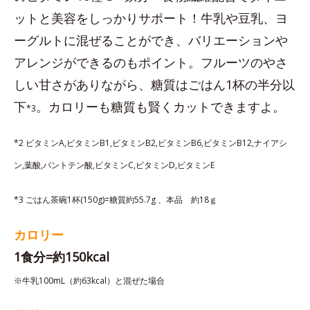
ットと美容をしっかりサポート！牛乳や豆乳、ヨ
ーグルトに混ぜることができ、バリエーションや
アレンジができるのもポイント。フルーツのやさ
しい甘さがありながら、糖質はごはん1杯の半分以
下
。カロリーも糖質も賢くカットできますよ。
*3
*2 ビタミンA,ビタミンB1,ビタミンB2,ビタミンB6,ビタミンB12,ナイアシ
ン,葉酸,パントテン酸,ビタミンC,ビタミンD,ビタミンE
*3 ごはん茶碗1杯(150g)=糖質約55.7g 、本品 約18ｇ
カロリー
1食分=約150kcal
※牛乳100mL（約63kcal）と混ぜた場合