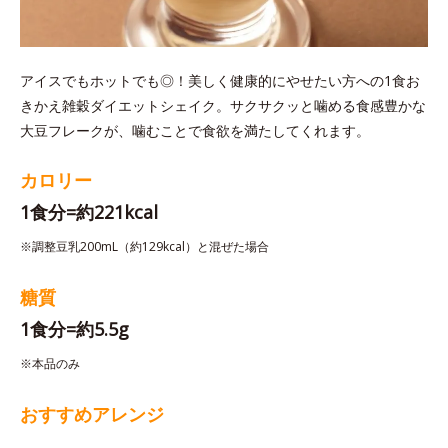
アイスでもホットでも◎！美しく健康的にやせたい方への1食お
きかえ雑穀ダイエットシェイク。サクサクッと噛める食感豊かな
大豆フレークが、噛むことで食欲を満たしてくれます。
カロリー
1食分=約221kcal
※調整豆乳200mL（約129kcal）と混ぜた場合
糖質
1食分=約5.5g
※本品のみ
おすすめアレンジ