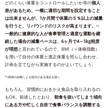
どのくらい体重をコントロールしたいか等の
個人
差があるため、一概に適切な期間を設定すること
は出来ませんが、1か月間で体重の５％以上の減量
を行うと、リバウンドのリスクが高まります。
*1
一般的に健康的な人が食事管理と適度な運動を継
続した場合の減量ペースは、6ヶ月で4～5kg程度
が理想
と言われているので、BMI（＝体格指数）
を用いて自分の体重と適正体重を照らし合わせ、
計画を立てながら実施するのがよいでしょう。
*1医師の診断による指示がある場合を除く
もちろん、習慣的におきかえ食品を取り入れるの
もOK。前述したとおり、
朝食を抜いてしまう傾向
にある方や忙しく自炊で食事バランスを調整する