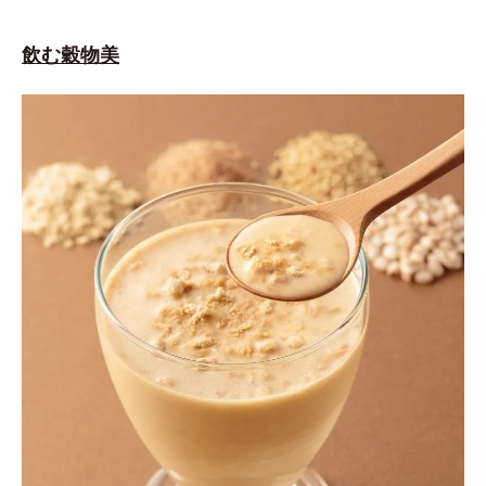
飲む穀物美