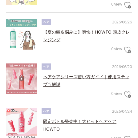
0 view
2026/06/26
ヘア
【夏の頭皮悩みに】爽快！HOWTO 頭皮クレ
ンジング
0 view
2026/06/20
ヘア
ヘアケアシリーズ使い方ガイド｜使用ステッ
プも解説
0 view
2026/04/24
ヘア
限定ボトル発売中！大ヒットヘアケア
HOWTO