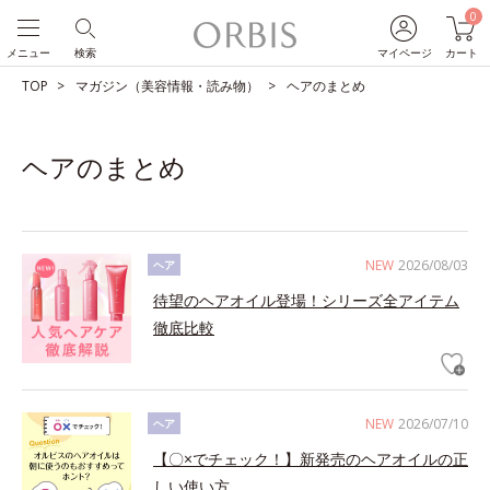
0
メニュー
検索
マイページ
カート
TOP
マガジン（美容情報・読み物）
ヘアのまとめ
ヘアのまとめ
NEW
2026/08/03
ヘア
待望のヘアオイル登場！シリーズ全アイテム
徹底比較
NEW
2026/07/10
ヘア
【〇×でチェック！】新発売のヘアオイルの正
しい使い方