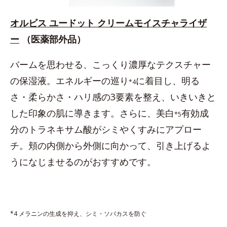
オルビス ユードット クリームモイスチャライザ
ー
（医薬部外品）
バームを思わせる、こっくり濃厚なテクスチャー
の保湿液。エネルギーの巡り
に着目し、明る
*4
さ・柔らかさ・ハリ感の3要素を整え、いきいきと
した印象の肌に導きます。さらに、美白
有効成
*5
分のトラネキサム酸がシミやくすみにアプロー
チ。頬の内側から外側に向かって、引き上げるよ
うになじませるのがおすすめです。
*4 メラニンの生成を抑え、シミ・ソバカスを防ぐ