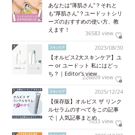
あなたは“薄肌さん”？それと
も“厚肌さん”？ユードットシリ
ーズのおすすめの使い方、教
えます！
36583 view
2023/08/30
スキンケア
【オルビス2大スキンケア】ユ
ー or ユードット 私にはどっ
ち？｜Editor’s view
226609 view
2025/12/24
スキンケア
【保存版】オルビス ザ リンク
ルセラムのすべてをこの記事
で｜人気記事まとめ
1033 view