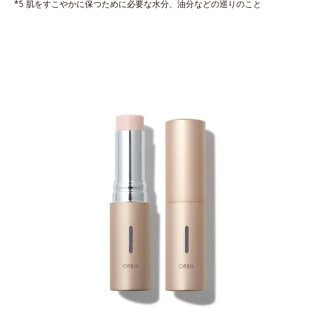
*5 肌をすこやかに保つために必要な水分、油分などの巡りのこと