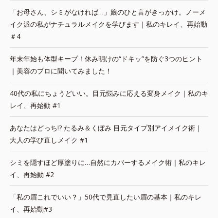
「お母さん、シミがなければ…」娘のひと言がきっかけ。ノーメ
イク派の私がナチュラルメイクを学びます｜私のキレイ、再始動
＃4
年末年始も体型キープ！休み明けの“ドキッ”を防ぐ3つのヒント
｜美容のプロに聞いてみました！
40代の私にちょうどいい。目元悩みに応える変身メイク｜私のキ
レイ、再始動 #1
あなたはどっち!? たるみ＆くぼみ 目元タイプ別アイメイク術｜
大人の学び直しメイク #1
シミを隠すほど厚塗りに…自然にカバーするメイク術｜私のキレ
イ、再始動 #2
「私の眉これでいい？」50代で見直したい眉の基本｜私のキレ
イ、再始動#3