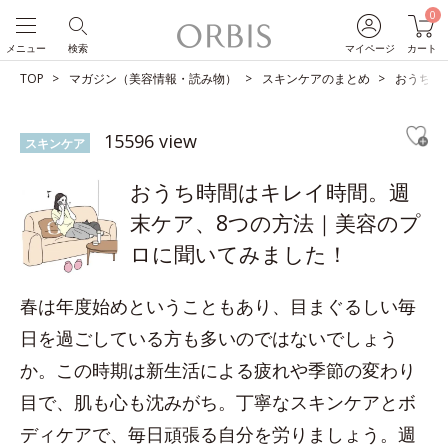
0
メニュー
検索
マイページ
カート
TOP
マガジン（美容情報・読み物）
スキンケアのまとめ
おうち時
15596 view
スキンケア
おうち時間はキレイ時間。週
末ケア、8つの方法｜美容のプ
ロに聞いてみました！
春は年度始めということもあり、目まぐるしい毎
日を過ごしている方も多いのではないでしょう
か。この時期は新生活による疲れや季節の変わり
目で、肌も心も沈みがち。丁寧なスキンケアとボ
ディケアで、毎日頑張る自分を労りましょう。週