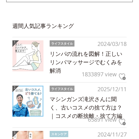
週間人気記事ランキング
2024/03/18
ライフスタイル
リンパの流れを図解！正しい
リンパマッサージでむくみを
解消
1833897 view
2025/12/11
ライフスタイル
マシンガンズ滝沢さんに聞
く、古いコスメの捨て方は？
｜コスメの断捨離・捨て方編
65891 view
2024/11/27
スキンケア