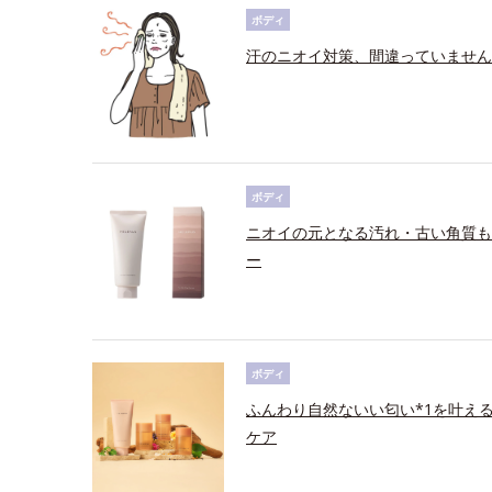
ボディ
汗のニオイ対策、間違っていません
ボディ
ニオイの元となる汚れ・古い角質も
ー
ボディ
ふんわり自然ないい匂い*1を叶え
ケア