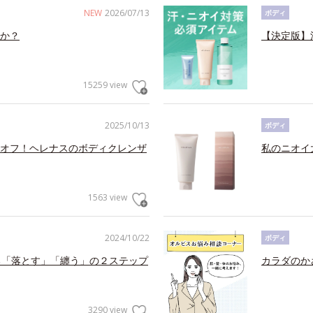
NEW
2026/07/13
ボディ
か？
【決定版】
15259 view
2025/10/13
ボディ
オフ！ヘレナスのボディクレンザ
私のニオイ
1563 view
2024/10/22
ボディ
る「落とす」「纏う」の２ステップ
カラダのか
3290 view