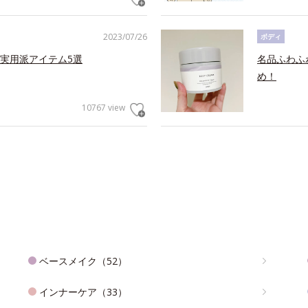
2023/07/26
ボディ
実用派アイテム5選
名品ふわふ
め！
10767 view
ベースメイク（52）
インナーケア（33）