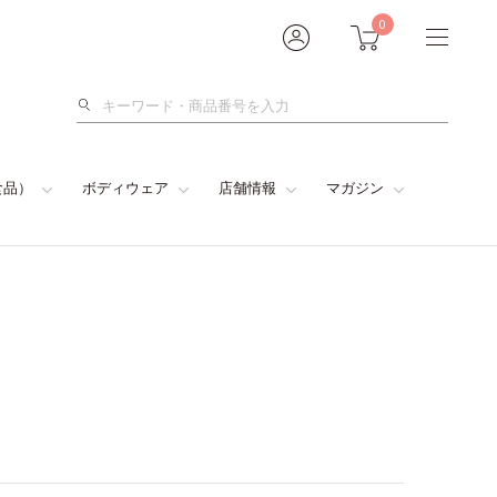
0
検
索
食品）
ボディウェア
店舗情報
マガジン