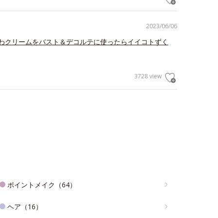
2023/06/06
わクリームをバスト＆デコルテに使ったらイイコトずく
3728 view
ポイントメイク（64）
ヘア（16）