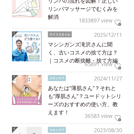
リンパの流れを図解！正しい
リンパマッサージでむくみを
解消
1833897 view
2025/12/11
ライフスタイル
マシンガンズ滝沢さんに聞
く、古いコスメの捨て方は？
｜コスメの断捨離・捨て方編
65891 view
2024/11/27
スキンケア
あなたは“薄肌さん”？それと
も“厚肌さん”？ユードットシリ
ーズのおすすめの使い方、教
えます！
36583 view
2023/08/30
スキンケア