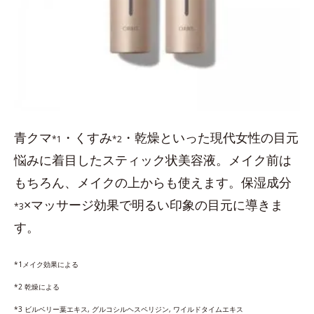
青クマ
・くすみ
・乾燥といった現代女性の目元
*1
*2
悩みに着目したスティック状美容液。メイク前は
もちろん、メイクの上からも使えます。保湿成分
×マッサージ効果で明るい印象の目元に導きま
*3
す。
*1メイク効果による
*2 乾燥による
*3 ビルベリー葉エキス, グルコシルヘスペリジン, ワイルドタイムエキス