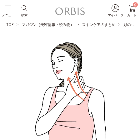
0
メニュー
検索
マイページ
カート
TOP
マガジン（美容情報・読み物）
スキンケアのまとめ
顔のつい