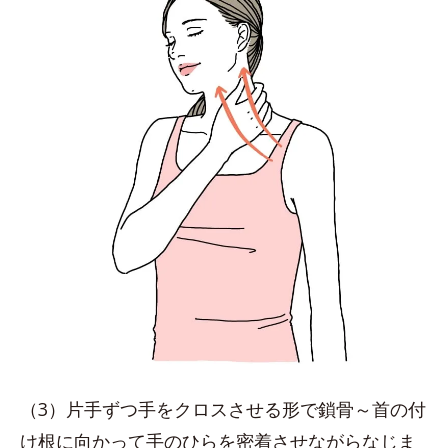
（3）片手ずつ手をクロスさせる形で鎖骨～首の付
け根に向かって手のひらを密着させながらなじま