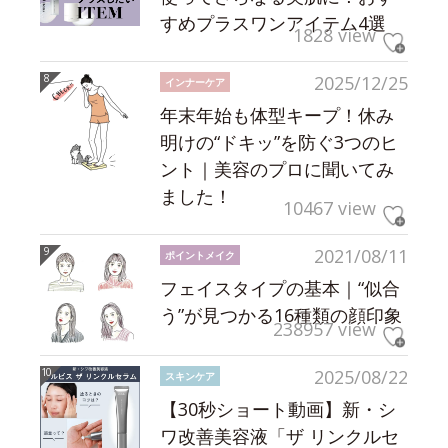
すめプラスワンアイテム4選
1828 view
2025/12/25
インナーケア
年末年始も体型キープ！休み
明けの“ドキッ”を防ぐ3つのヒ
ント｜美容のプロに聞いてみ
ました！
10467 view
2021/08/11
ポイントメイク
フェイスタイプの基本｜“似合
う”が見つかる16種類の顔印象
238957 view
2025/08/22
スキンケア
【30秒ショート動画】新・シ
ワ改善美容液「ザ リンクルセ