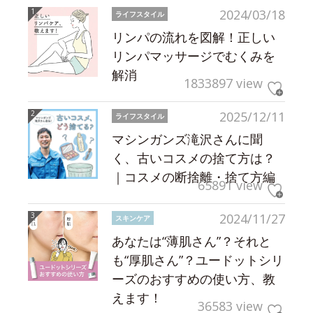
2024/03/18
ライフスタイル
リンパの流れを図解！正しい
リンパマッサージでむくみを
解消
1833897 view
2025/12/11
ライフスタイル
マシンガンズ滝沢さんに聞
く、古いコスメの捨て方は？
｜コスメの断捨離・捨て方編
65891 view
2024/11/27
スキンケア
あなたは“薄肌さん”？それと
も“厚肌さん”？ユードットシリ
ーズのおすすめの使い方、教
えます！
36583 view