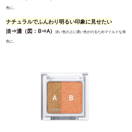
色に。
ナチュラルでふんわり明るい印象に見せたい
淡⇒濃（図：B⇒A）
淡い色の上に濃い色がのるためマイルドな発
色に。