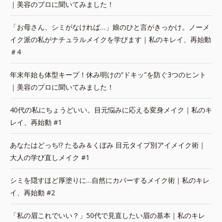
｜美容のプロに聞いてみました！
「お母さん、シミがなければ…」娘のひと言がきっかけ。ノーメ
イク派の私がナチュラルメイクを学びます｜私のキレイ、再始動
＃4
年末年始も体型キープ！休み明けの“ドキッ”を防ぐ3つのヒント
｜美容のプロに聞いてみました！
40代の私にちょうどいい。目元悩みに応える変身メイク｜私のキ
レイ、再始動 #1
あなたはどっち!? たるみ＆くぼみ 目元タイプ別アイメイク術｜
大人の学び直しメイク #1
シミを隠すほど厚塗りに…自然にカバーするメイク術｜私のキレ
イ、再始動 #2
「私の眉これでいい？」50代で見直したい眉の基本｜私のキレ