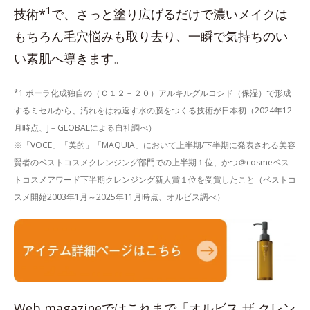
1
技術*
で、さっと塗り広げるだけで濃いメイクは
もちろん毛穴悩みも取り去り、一瞬で気持ちのい
い素肌へ導きます。
*1 ポーラ化成独自の（Ｃ１２－２０）アルキルグルコシド（保湿）で形成
するミセルから、汚れをはね返す水の膜をつくる技術が日本初（2024年12
月時点、J－GLOBALによる自社調べ）
※「VOCE」「美的」「MAQUIA」において上半期/下半期に発表される美容
賢者のベストコスメクレンジング部門での上半期１位、かつ＠cosmeベス
トコスメアワード下半期クレンジング新人賞１位を受賞したこと（ベストコ
スメ開始2003年1月～2025年11月時点、オルビス調べ）
Web magazineではこれまで「オルビス ザ クレン