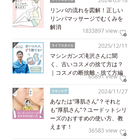
2024/03/18
リンパの流れを図解！正しい
リンパマッサージでむくみを
解消
1833897 view
2025/12/11
ライフスタイル
マシンガンズ滝沢さんに聞
く、古いコスメの捨て方は？
｜コスメの断捨離・捨て方編
65891 view
2024/11/27
スキンケア
あなたは“薄肌さん”？それと
も“厚肌さん”？ユードットシリ
ーズのおすすめの使い方、教
えます！
36583 view