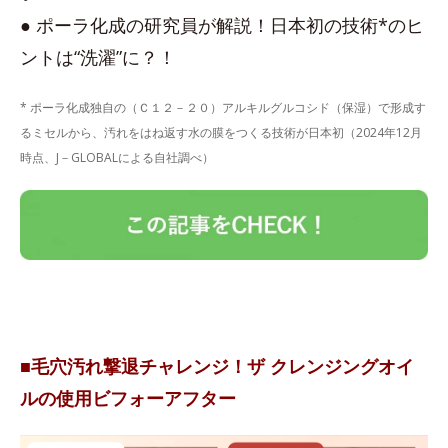
● ポーラ化成の研究員が解説！日本初の技術*のヒ
ントは“洗濯”に？！
* ポーラ化成独自の（Ｃ１２－２０）アルキルグルコシド（保湿）で形成す
るミセルから、汚れをはね返す水の膜をつくる技術が日本初（2024年12月
時点、J－GLOBALによる自社調べ）
■毛穴汚れ撃退チャレンジ！ザ クレンジングオイ
ルの使用ビフォーアフター