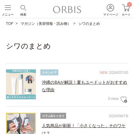
0
メニュー
検索
マイページ
カート
TOP
マガジン（美容情報・読み物）
シワのまとめ
シワのまとめ
NEW
2026/07/30
スキンケア
沖縄のBAが解説！夏もユードットがおすすめ
な理由
0 view
2026/06/18
コラム&エッセイ
人気商品が刷新！「小さくなった」そのワケ
は？