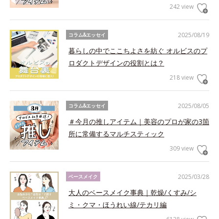
242 view
2025/08/19
コラム&エッセイ
暮らしの中でここちよさを紡ぐ オルビスのプ
ロダクトデザインの役割とは？
218 view
2025/08/05
コラム&エッセイ
＃今月の推しアイテム｜美容のプロが家の3箇
所に常備するマルチスティック
309 view
2025/03/28
ベースメイク
大人のベースメイク事典｜乾燥/くすみ/シ
ミ・クマ・ほうれい線/テカリ編