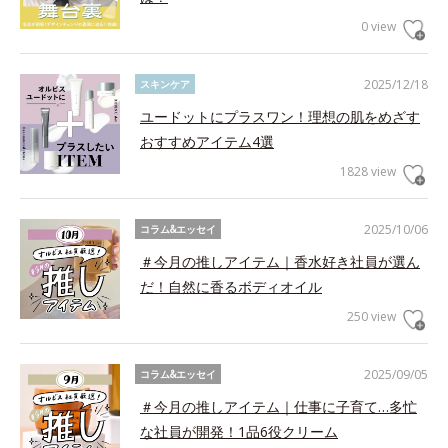
0 view
2025/12/18
スキンケア
ユードットにプラスワン！理想の肌をめざす
おすすめアイテム4選
1828 view
2025/10/06
コラム&エッセイ
＃今月の推しアイテム｜香水好き社員が選ん
だ！自然に香るボディオイル
250 view
2025/09/05
コラム&エッセイ
＃今月の推しアイテム｜仕事に子育て…多忙
な社員が開発！1品6役クリーム