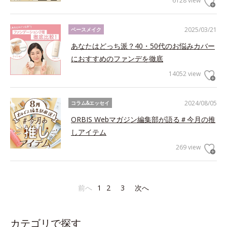
6128 view
2025/03/21
ベースメイク
あなたはどっち派？40・50代のお悩みカバー
におすすめのファンデを徹底
14052 view
2024/08/05
コラム&エッセイ
ORBIS Webマガジン編集部が語る＃今月の推
しアイテム
269 view
前へ
1
2
3
次へ
カテゴリで探す