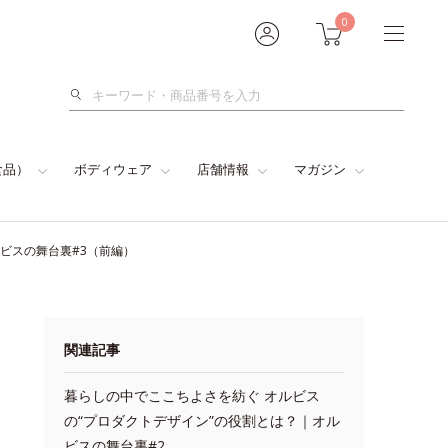
0
検
索
食品）
ボディウェア
店舗情報
マガジン
ビスの舞台裏#3（前編）
関連記事
暮らしの中でここちよさを紡ぐ オルビス
の“プロダクトデザイン”の役割とは？｜オル
ビスの舞台裏#2