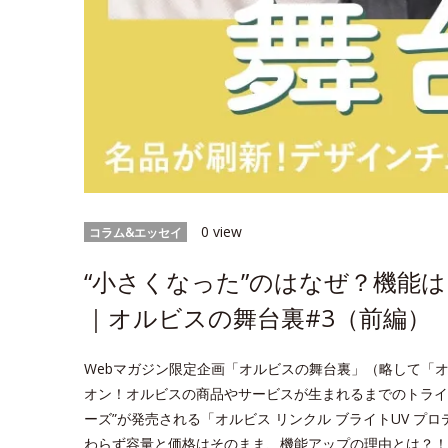
0 view
コラム&エッセイ
“小さくなった”のはなぜ？機能
｜オルビスの舞台裏#3（前編）
Webマガジン限定企画「オルビスの舞台裏」（略して「
オン！オルビスの商品やサービスが生まれるまでのトライ＆
ーズ”が発売される「オルビス リンクル ブライトUV プ
わらず容量と価格はそのまま、機能アップの理由とは？！