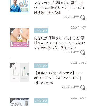
マシンガンズ滝沢さんに聞く、古
いコスメの捨て方は？｜コスメの
断捨離・捨て方編
65891 view
2024/11/27
スキンケア
あなたは“薄肌さん”？それとも“厚
肌さん”？ユードットシリーズのお
すすめの使い方、教えます！
36583 view
2023/08/30
スキンケア
【オルビス2大スキンケア】ユー
or ユードット 私にはどっち？｜
Editor’s view
226609 view
2025/12/24
スキンケア