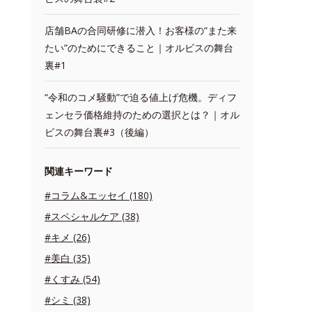
店舗BAの合同研修に潜入！お客様の“また来
たい”のためにできること｜オルビスの舞台
裏#1
“令和のコメ騒動”で迫る値上げ危機。ディフ
ェンセラ価格維持のための選択とは？｜オル
ビスの舞台裏#3（後編）
関連キーワード
#コラム&エッセイ (180)
#スペシャルケア (38)
#キメ (26)
#美白 (35)
#くすみ (54)
#シミ (38)