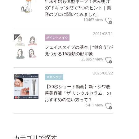
年末年始も体型キープ！休み明け
の“ドキッ”を防ぐ3つのヒント｜美
容のプロに聞いてみました！
10467 view
2021/08/11
ポイントメイク
フェイスタイプの基本｜“似合う”が
見つかる16種類の顔印象
238957 view
2025/08/22
スキンケア
【30秒ショート動画】新・シワ改
善美容液「ザ リンクルセラム」の
おすすめの使い方って？
5411 view
カテゴリで探す