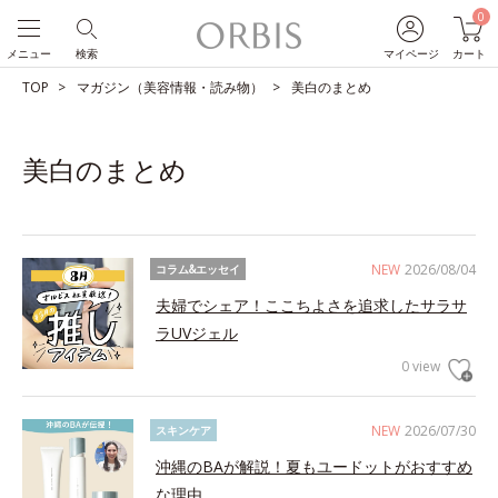
0
メニュー
検索
マイページ
カート
TOP
マガジン（美容情報・読み物）
美白のまとめ
美白のまとめ
NEW
2026/08/04
コラム&エッセイ
夫婦でシェア！ここちよさを追求したサラサ
ラUVジェル
0 view
NEW
2026/07/30
スキンケア
沖縄のBAが解説！夏もユードットがおすすめ
な理由