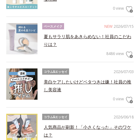
0 view
NEW
2026/07/15
ベースメイク
夏もサラリ肌をあきらめない！社員のこだわ
りは？
8486 view
2026/07/03
コラム&エッセイ
美白ケアしたいけどベタつきは嫌！社員の推
し美容液
0 view
2026/06/18
コラム&エッセイ
人気商品が刷新！「小さくなった」そのワケ
は？