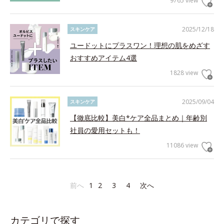
9765 view
2025/12/18
スキンケア
ユードットにプラスワン！理想の肌をめざす
おすすめアイテム4選
1828 view
2025/09/04
スキンケア
【徹底比較】美白*ケア全品まとめ｜年齢別
社員の愛用セットも！
11086 view
前へ
1
2
3
4
次へ
カテゴリで探す