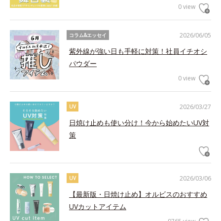
0 view
2026/06/05
コラム&エッセイ
紫外線が強い日も手軽に対策！社員イチオシ
パウダー
0 view
2026/03/27
UV
日焼け止めも使い分け！今から始めたいUV対
策
2026/03/06
UV
【最新版・日焼け止め】オルビスのおすすめ
UVカットアイテム