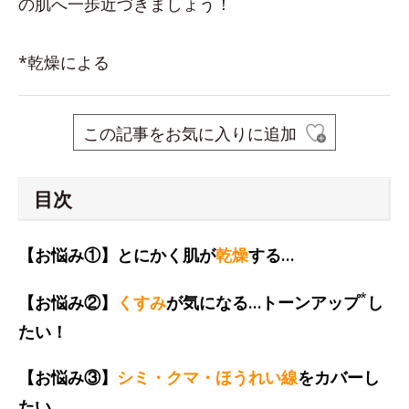
の肌へ一歩近づきましょう！
*乾燥による
この記事をお気に入りに追加
目次
【お悩み①】とにかく肌が
乾燥
する…
*
【お悩み②】
くすみ
が気になる…トーンアップ
し
たい！
【お悩み③】
シミ・クマ・ほうれい線
をカバーし
たい