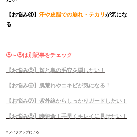
【お悩み④】
汗や皮脂での崩れ・テカリ
が気にな
る
⑤～⑧は別記事をチェック
【お悩み⑤】頬と鼻の毛穴を隠したい！
【お悩み⑥】肌荒れやニキビが気になる！
【お悩み⑦】紫外線からしっかりガードしたい！
【お悩み⑧】時短命！手早くキレイに見せたい！
* メイクアップによる