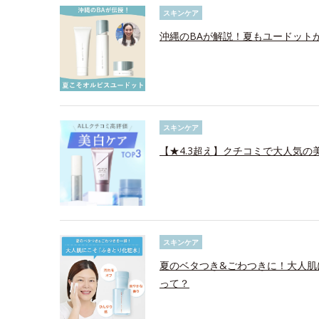
スキンケア
沖縄のBAが解説！夏もユードット
スキンケア
【★4.3超え】クチコミで大人気の美
スキンケア
夏のベタつき&ごわつきに！大人肌
って？