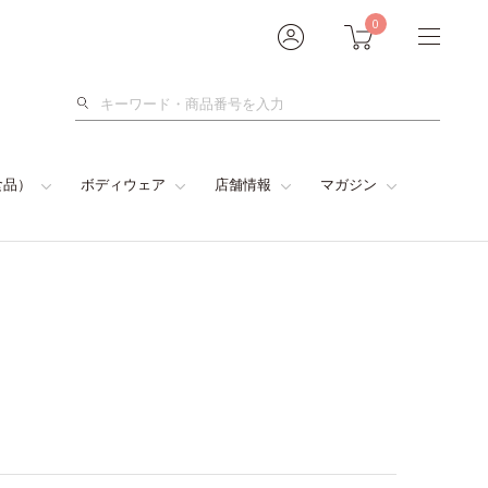
0
検
索
食品）
ボディウェア
店舗情報
マガジン