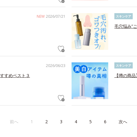
NEW
2026/07/21
スキンケア
毛穴悩み”
2026/06/23
スキンケア
すすめベスト３
【噂の商品
前へ
1
2
3
4
5
6
次へ