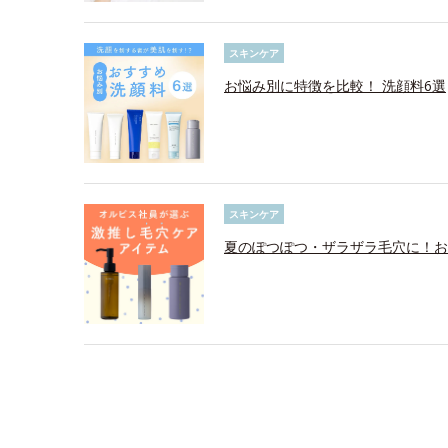
スキンケア
お悩み別に特徴を比較！ 洗顔料6選
スキンケア
夏のぽつぽつ・ザラザラ毛穴に！お