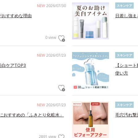
NEW
2026/07/30
スキンケア
がおすすめな理由
日差し強ま
0 view
NEW
2026/07/23
スキンケア
白ケアTOP3
【ショート
使い方
NEW
2026/07/23
スキンケア
におすすめの「ふきとり化粧水」
毛穴汚れ撃
2891 view