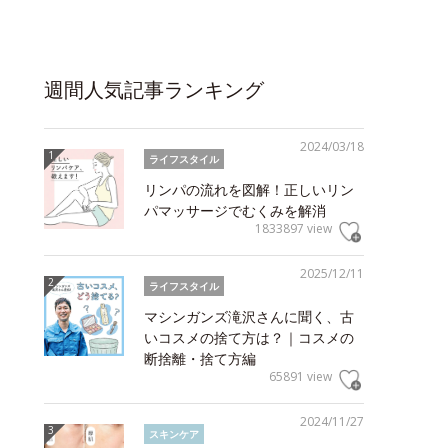
週間人気記事ランキング
2024/03/18
ライフスタイル
リンパの流れを図解！正しいリン
パマッサージでむくみを解消
1833897 view
2025/12/11
ライフスタイル
マシンガンズ滝沢さんに聞く、古
いコスメの捨て方は？｜コスメの
断捨離・捨て方編
65891 view
2024/11/27
スキンケア