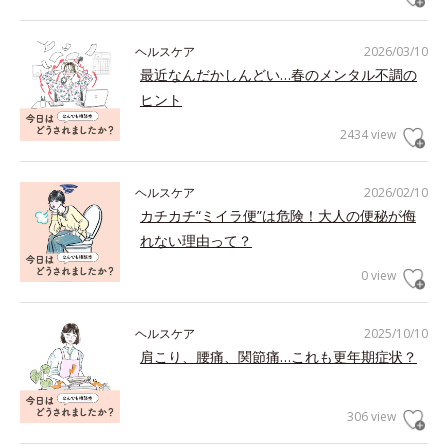
ヘルスケア
2026/03/10
最近なんだかしんどい…春のメンタル不調の
ヒント
2434 view
ヘルスケア
2026/02/10
カチカチ“ミイラ便”は危険！大人の便秘が侮
れない理由って？
0 view
ヘルスケア
2025/10/10
肩こり、腰痛、関節痛…これも更年期症状？
306 view