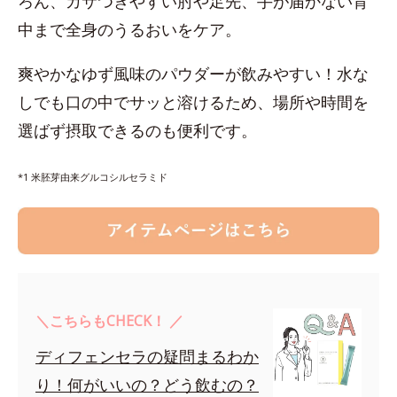
ろん、カサつきやすい肘や足先、手が届かない背
中まで全身のうるおいをケア。
爽やかなゆず風味のパウダーが飲みやすい！水な
しでも口の中でサッと溶けるため、場所や時間を
選ばず摂取できるのも便利です。
*1 米胚芽由来グルコシルセラミド
＼こちらもCHECK！ ／
ディフェンセラの疑問まるわか
り！何がいいの？どう飲むの？