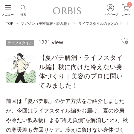
0
メニュー
検索
マイページ
カート
TOP
マガジン（美容情報・読み物）
ライフスタイルのまとめ
【夏
1221 view
ライフスタイル
【夏バテ解消・ライフスタイ
ル編】秋に向けた冷えない身
体づくり｜美容のプロに聞い
てみました！
前回は「夏バテ肌」のケア方法をご紹介しました
が、今回はライフスタイル編をお届け。夏の冷房
や冷たい飲み物による“冷え負債”を解消しつつ、秋
の寒暖差も先回りケア。冷えに負けない身体づく