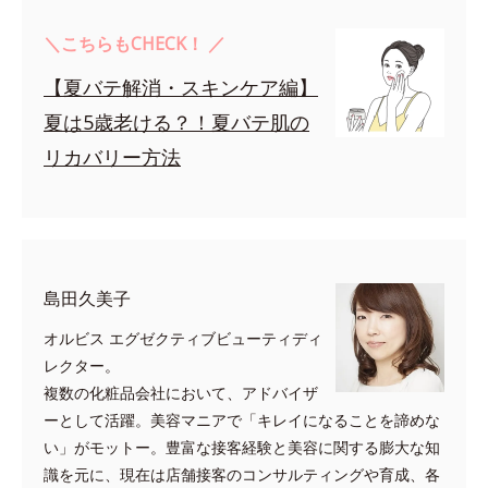
＼こちらもCHECK！ ／
【夏バテ解消・スキンケア編】
夏は5歳老ける？！夏バテ肌の
リカバリー方法
島田久美子
オルビス エグゼクティブビューティディ
レクター。
複数の化粧品会社において、アドバイザ
ーとして活躍。美容マニアで「キレイになることを諦めな
い」がモットー。豊富な接客経験と美容に関する膨大な知
識を元に、現在は店舗接客のコンサルティングや育成、各