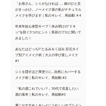
「お母さん、シミがなければ…」娘のひと言
がきっかけ。ノーメイク派の私がナチュラル
メイクを学びます｜私のキレイ、再始動 ＃4
年末年始も体型キープ！休み明けの“ドキ
ッ”を防ぐ3つのヒント｜美容のプロに聞いて
みました！
あなたはどっち!? たるみ＆くぼみ 目元タイ
プ別アイメイク術｜大人の学び直しメイク
#1
シミを隠すほど厚塗りに…自然にカバーする
メイク術｜私のキレイ、再始動 #2
「私の眉これでいい？」50代で見直したい
眉の基本｜私のキレイ、再始動#3
夏におすすめ！キレイにうれしいサプリメン