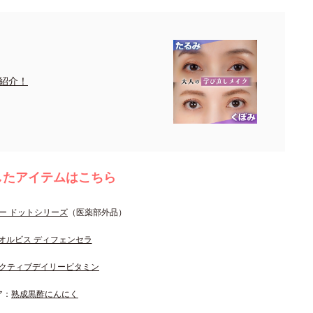
紹介！
したアイテムはこちら
ー ドットシリーズ
（医薬部外品）
オルビス ディフェンセラ
クティブデイリービタミン
ア：
熟成黒酢にんにく