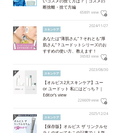
いコスメの捨て方は？｜コスメの
断捨離・捨て方編
65891 view
2024/11/27
スキンケア
あなたは“薄肌さん”？それとも“厚
肌さん”？ユードットシリーズのお
すすめの使い方、教えます！
36583 view
2023/08/30
スキンケア
【オルビス2大スキンケア】ユー
or ユードット 私にはどっち？｜
Editor’s view
226609 view
2025/12/24
スキンケア
【保存版】オルビス ザ リンクルセ
ラムのすべてをこの記事で｜人気