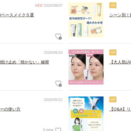
NEW
2026/08/07
UV
Vベースメイク５選
シーン別！
2026/06/20
UV
焼け止め「焼かない」秘密
【大人気U
2026/05/22
UV
ーの使い方
【Q&A】
0 view