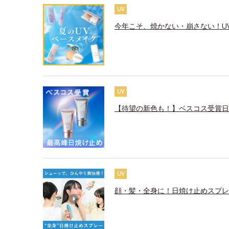
UV
今年こそ、焼かない・崩さない！U
UV
【待望の新色も！】ベスコス受賞日
UV
顔・髪・全身に！日焼け止めスプレ