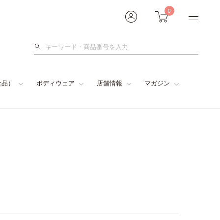
0
検
索
食品）
ボディウェア
店舗情報
マガジン