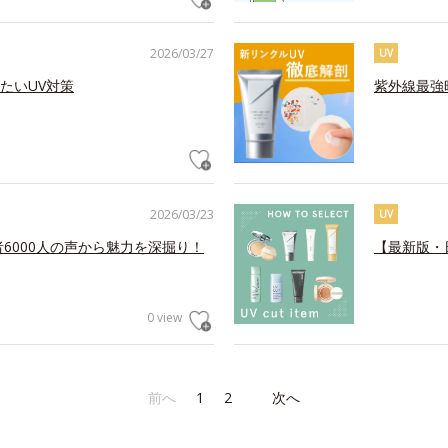
2026/03/27
UV
たいUV対策
紫外線最強
2026/03/23
UV
6000人の声から魅力を深掘り！
【最新版・
0 view
前へ
1
2
次へ