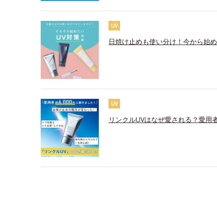
UV
日焼け止めも使い分け！今から始め
UV
リンクルUVはなぜ愛される？愛用者