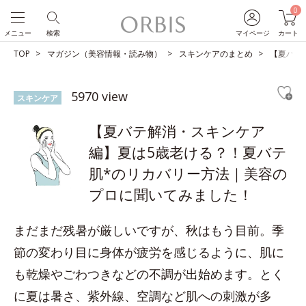
0
メニュー
検索
マイページ
カート
TOP
マガジン（美容情報・読み物）
スキンケアのまとめ
【夏バテ
5970 view
スキンケア
【夏バテ解消・スキンケア
編】夏は5歳老ける？！夏バテ
肌*のリカバリー方法｜美容の
プロに聞いてみました！
まだまだ残暑が厳しいですが、秋はもう目前。季
節の変わり目に身体が疲労を感じるように、肌に
も乾燥やごわつきなどの不調が出始めます。とく
に夏は暑さ、紫外線、空調など肌への刺激が多