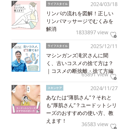
2024/03/18
ライフスタイル
リンパの流れを図解！正しい
リンパマッサージでむくみを
解消
1833897 view
2025/12/11
ライフスタイル
マシンガンズ滝沢さんに聞
く、古いコスメの捨て方は？
｜コスメの断捨離・捨て方編
65891 view
2024/11/27
スキンケア
あなたは“薄肌さん”？それと
も“厚肌さん”？ユードットシリ
ーズのおすすめの使い方、教
えます！
36583 view