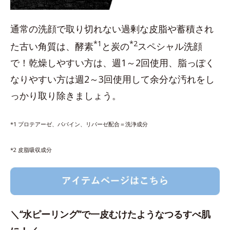
通常の洗顔で取り切れない過剰な皮脂や蓄積され
*1
*2
た古い角質は、酵素
と炭の
スペシャル洗顔
で！乾燥しやすい方は、週1～2回使用、脂っぽく
なりやすい方は週2～3回使用して余分な汚れをし
っかり取り除きましょう。
*1 プロテアーゼ、パパイン、リパーゼ配合＝洗浄成分
*2 皮脂吸収成分
＼“水ピーリング”で一皮むけたようなつるすべ肌