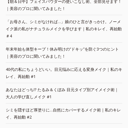
【朝＆日中】フェイスパウダーの使いこなし術、全部見せます！
｜美容のプロに聞いてみました！
「お母さん、シミがなければ…」娘のひと言がきっかけ。ノーメ
イク派の私がナチュラルメイクを学びます｜私のキレイ、再始動
＃4
年末年始も体型キープ！休み明けの“ドキッ”を防ぐ3つのヒント
｜美容のプロに聞いてみました！
40代の私にちょうどいい。目元悩みに応える変身メイク｜私のキ
レイ、再始動 #1
あなたはどっち!? たるみ＆くぼみ 目元タイプ別アイメイク術｜
大人の学び直しメイク #1
シミを隠すほど厚塗りに…自然にカバーするメイク術｜私のキレ
イ、再始動 #2