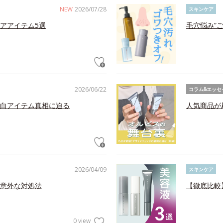
NEW
2026/07/28
スキンケア
アアイテム5選
毛穴悩み”
2026/06/22
コラム&エッセ
白アイテム真相に迫る
人気商品が
2026/04/09
スキンケア
意外な対処法
【徹底比較
0 view