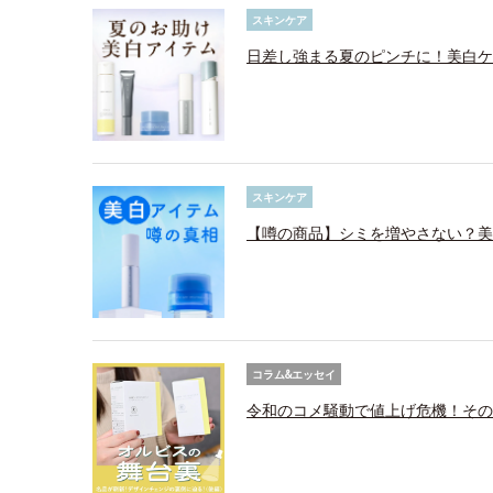
スキンケア
日差し強まる夏のピンチに！美白ケ
スキンケア
【噂の商品】シミを増やさない？美
コラム&エッセイ
令和のコメ騒動で値上げ危機！その