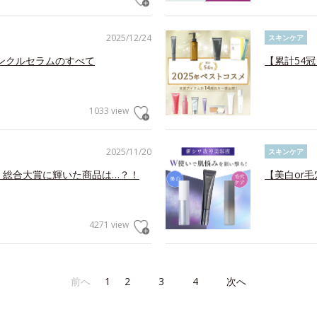
2025/12/24
スキンケア
リンクルセラムのすべて
【累計54
1033 view
2025/11/20
スキンケア
！総合大賞に輝いた商品は…？！
【美白or
4271 view
前へ
1
2
3
4
次へ