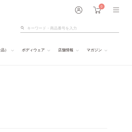
0
検
索
食品）
ボディウェア
店舗情報
マガジン