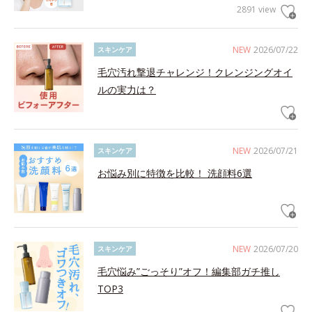
2891 view
NEW
2026/07/22
スキンケア
毛穴汚れ撃退チャレンジ！クレンジングオイ
ルの実力は？
NEW
2026/07/21
スキンケア
お悩み別に特徴を比較！ 洗顔料6選
NEW
2026/07/20
スキンケア
毛穴悩み”ごっそり”オフ！編集部ガチ推し
TOP3