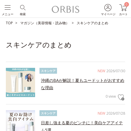
0
メニュー
検索
マイページ
カート
TOP
マガジン（美容情報・読み物）
スキンケアのまとめ
スキンケアのまとめ
NEW
2026/07/30
スキンケア
沖縄のBAが解説！夏もユードットがおすすめ
な理由
0 view
NEW
2026/07/28
スキンケア
日差し強まる夏のピンチに！美白ケアアイテ
ム5選