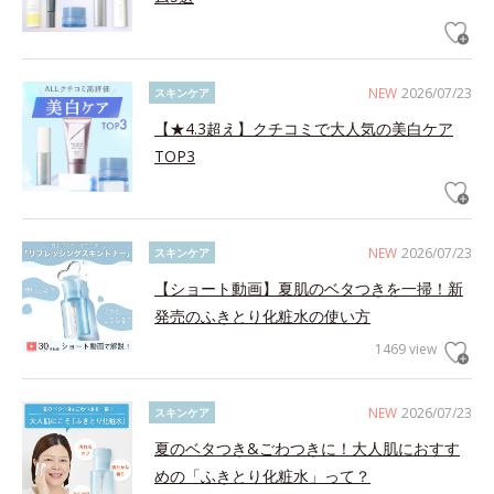
NEW
2026/07/23
スキンケア
【★4.3超え】クチコミで大人気の美白ケア
TOP3
NEW
2026/07/23
スキンケア
【ショート動画】夏肌のベタつきを一掃！新
発売のふきとり化粧水の使い方
1469 view
NEW
2026/07/23
スキンケア
夏のベタつき&ごわつきに！大人肌におすす
めの「ふきとり化粧水」って？