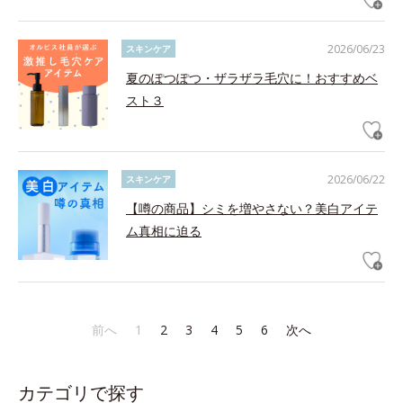
2026/06/23
スキンケア
夏のぽつぽつ・ザラザラ毛穴に！おすすめベ
スト３
2026/06/22
スキンケア
【噂の商品】シミを増やさない？美白アイテ
ム真相に迫る
前へ
1
2
3
4
5
6
次へ
カテゴリで探す