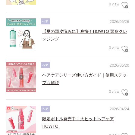
0 view
2026/06/26
ヘア
【夏の頭皮悩みに】爽快！HOWTO 頭皮クレ
ンジング
0 view
2026/06/20
ヘア
ヘアケアシリーズ使い方ガイド｜使用ステッ
プも解説
0 view
2026/04/24
ヘア
限定ボトル発売中！大ヒットヘアケア
HOWTO