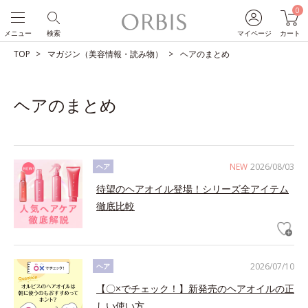
0
メニュー
検索
マイページ
カート
TOP
マガジン（美容情報・読み物）
ヘアのまとめ
ヘアのまとめ
NEW
2026/08/03
ヘア
待望のヘアオイル登場！シリーズ全アイテム
徹底比較
2026/07/10
ヘア
【〇×でチェック！】新発売のヘアオイルの正
しい使い方