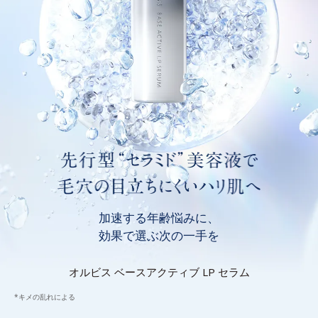
加速する年齢悩みに、
効果で選ぶ次の一手を
オルビス ベースアクティブ LP セラム
*キメの乱れによる