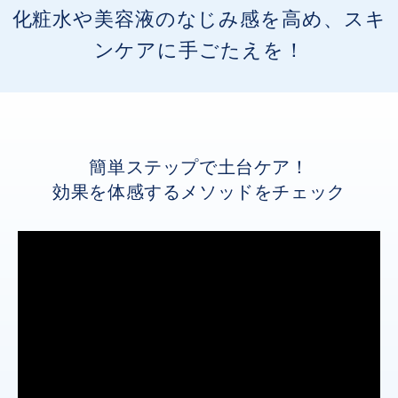
化粧水や美容液のなじみ感を高め、スキ
ンケアに手ごたえを！
簡単ステップで土台ケア！
効果を体感するメソッドをチェック