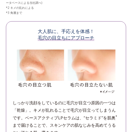
ータベースによる当社調べ)
*2 キメの乱れによる
*3 角層まで
大人肌に、手応えを体感！
毛穴の目立ちにアプローチ
しっかり洗顔をしているのに毛穴が目立つ原因の一つは
「乾燥」。キメが乱れることで毛穴が目立ってしまうん
*
です。ベースアクティブLPセラムは、“セラミド”を肌奥
まで届けることで、スキンケアの肌なじみを高めてうる