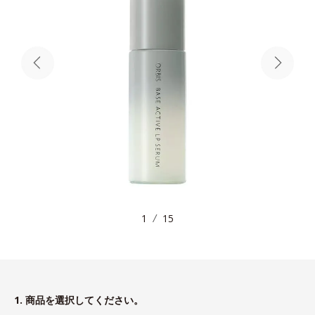
1
15
1. 商品を選択してください。