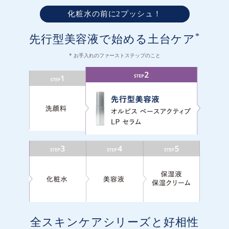
化粧水の前に2プッシュ！
*
先行型美容液で始める土台ケア
* お手入れのファーストステップのこと
全スキンケアシリーズと好相性