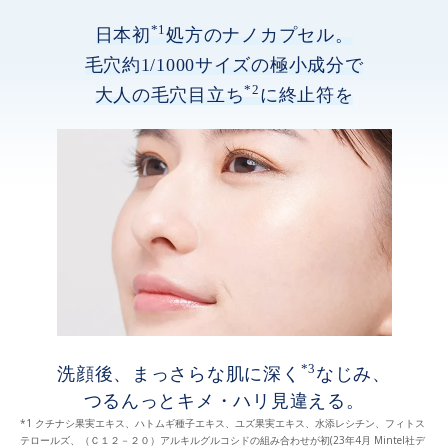
*1
日本初
処方のナノカプセル。
毛穴約1/1000サイズの極小成分で
*2
大人の毛穴目立ち
に終止符を
*3
洗顔後、まっさらな肌に深く
なじみ、
つるんっとキメ・ハリ見違える。
*1 クチナシ果実エキス、ハトムギ種子エキス、ユズ果実エキス、水添レシチン、フィトス
テロールズ、（Ｃ１２－２０）アルキルグルコシドの組み合わせが初(23年4月 Mintel社デ