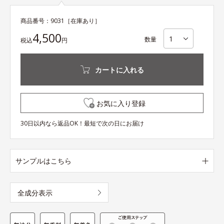
商品番号：
9031
［在庫あり］
4,500
数量
税込
円
カートに入れる
お気に入り登録
30日以内なら返品OK！最短で次の日にお届け
サンプルはこちら
全成分表示