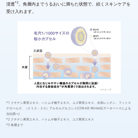
*3
浸透
。
角層内までうるおいに満ちた状態で、続くスキンケアを
受け入れます。
*1 クチナシ果実エキス、ハトムギ種子エキス、ユズ果実エキス、水添レシチン、フィトス
テロールズ、（Ｃ１２－２０）アルキルグルコシド(23年4月 Mintel社データベースによる
当社調べ)
*2 クチナシ果実エキス、ハトムギ種子エキス、ユズ果実エキス
*3 角層まで