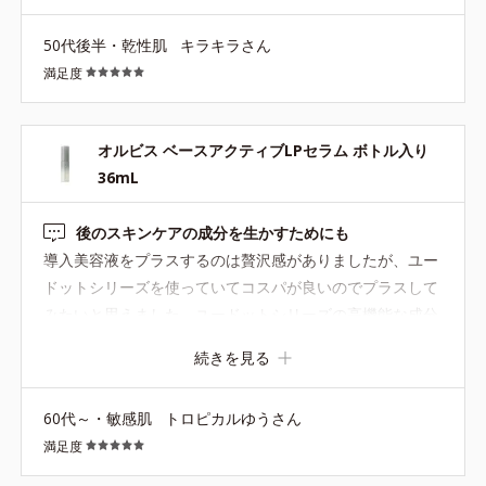
50代後半・乾性肌
キラキラさん
満足度
オルビス ベースアクティブLPセラム ボトル入り
36mL
後のスキンケアの成分を生かすためにも
導入美容液をプラスするのは贅沢感がありましたが、ユー
ドットシリーズを使っていてコスパが良いのでプラスして
みたいと思えました。ユードットシリーズの高機能な成分
を無駄なく肌に入れたいというのも理由の一つです。
続きを見る
60代～・敏感肌
トロピカルゆうさん
満足度