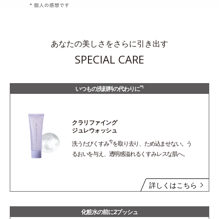
あなたの美しさをさらに引き出す
SPECIAL CARE
*1
いつもの洗顔料の代わりに
クラリファイング
ジュレウォッシュ
*2
洗うたびくすみ
を取り去り、ため込ませない。う
るおいを与え、透明感溢れるくすみレスな肌へ。
詳しくはこちら
化粧水の前に2プッシュ