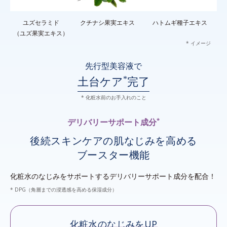
ハトムギ種子エキス
ユズセラミド
クチナシ果実エキス
（ユズ果実エキス）
* イメージ
先行型美容液で
*
土台ケア
完了
* 化粧水前のお手入れのこと
*
デリバリーサポート成分
後続スキンケアの肌なじみを高める
ブースター機能
化粧水のなじみをサポートするデリバリーサポート成分を配合！
* DPG（角層までの浸透感を高める保湿成分）
化粧水のなじみをUP