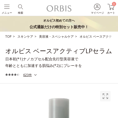
0
メニュー
検索
マイページ
カート
オルビス初めての方へ
公式通販だけの特別セット販売中！
TOP
スキンケア
美容液・スペシャルケア
オルビス ベースアクティブ
オルビス ベースアクティブLPセラム
日本初(*1)ナノカプセル配合先行型美容液で
年齢とともに加速する肌悩み(*2)にブレーキを
623件