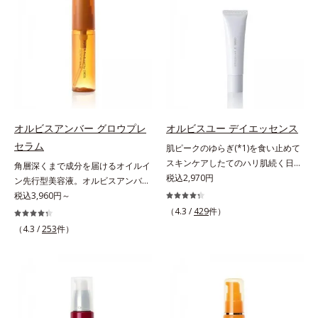
に、あと一歩肌悩みが晴れない…。
アリン酸デカグリセリル（基剤）*5
ップサイクル（そのまま再利用する
そんな大人の肌悩みにアプローチす
角層の範囲内における自社従来品処
のではなく、商品としての価値を高
る先行型美容液です。日本初(*1)、
方との比較*6 ドクダミエキス、シ
めるような加工を行う）」。不要と
毛穴約1/1000ナノサイズの極小カ
クロヘキサンジカルボン酸ビスエト
されるものを生まれ変わらせて新し
プセルの表面は肌になじみやすい構
キシジグリコール（保湿）＜使用量
いパワーを引き出し、サイエンスの
造(*4)。内包した美容成分(*5)の浸
目安＞パール1粒程度＜ご使用ステ
力でまっさらな素肌へと導くクリー
透をサポートし、角層すみずみをう
ップ＞洗顔料 ⇒ 化粧水 ⇒ ザ リン
ンビューティブランドです。
るおいで満たします。さらに“うる
クルセラム ⇒ 保湿液＜1商品あたり
おいの通り道”を作って化粧水のな
の使用回数＞通常サイズ：約90回
オルビスアンバー グロウプレ
オルビスユー デイエッセンス
じみ感をUP。化粧水前に使うこと
（1.5ヵ月程度）ラージサイズ：約
セラム
肌ピークのゆらぎ(*1)を食い止めて
で、普段の化粧水の手ごたえをより
180回（3ヵ月程度）各商品の詳し
スキンケアしたてのハリ肌続く日中
角層深くまで成分を届けるオイルイ
実感できる、しっとり整った肌状態
い情報は商品ページをご覧くださ
用美容液。起床直後にピークを迎
税込2,970円
ン先行型美容液。オルビスアンバー
へ。化粧水前に2プッシュ使うだけ
い。・BEAUTY夏祭りは、こちら
え、夕方から夜にかけて徐々にダウ
は、いつも⾃然体で美しくありたい
税込3,960円～
で、うるおいのすき間にぐんぐん入
ンするハリのバイオリズムに着目し
と願う⼤⼈世代に寄り添うブランド
り込み、うるおいで満ち満ちたハリ
（4.3 /
429
件）
た、オルビスユーシリーズの日中用
です。年齢印象研究に基づいた肌サ
のある美肌へと整えます。*1 クチ
（4.3 /
253
件）
美容液です。クチナシエキス配合の
イエンスで、複合的なお悩みにアプ
ナシ果実エキス、ハトムギ種子エキ
ハリバリアエンハンサーが、肌の内
ローチ。大人世代の肌に向き合い、
ス、ユズ果実エキス、水添レシチ
側(*2)からバリア機能にアプローチ
手軽なお手入れで賢いケアを。ライ
ン、フィトステロールズ、（Ｃ１２
して、うるおいをキープ。さらに紫
フスタイルになじむ、若々しい印象
－２０）アルキルグルコシドの組み
外線・近赤外線・大気汚染(*3)をカ
(*1)作りのサポートをします。オル
合わせが初（2023年4月 Mintel社デ
ットする成分を配合しており、外的
ビスアンバー グロウプレセラムオ
ータベースによる当社調べ）*2 う