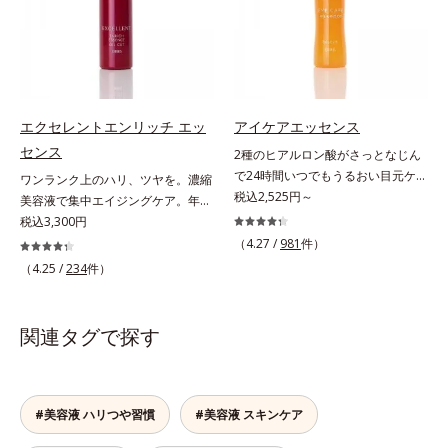
刺激から肌を守ります。肌の内側
イルイン先⾏型美容液「オルビスア
るおい不足など*3 お手入れのファ
(*2)と外側、両方からのWアプロー
ンバー グロウプレセラム」は、オ
ーストステップのこと*4 細胞間脂
チでゆらぎ(*1)を食い止め、夕方に
イル成分(*2)が肌に素早くなじみ、
質に類似した構造*5 保湿成分
かけてダウンしていくハリの低下を
肌をやわらかくしながら角層まで浸
予防。朝の“ピーク肌”が長時間続き
透。ADセラミドミックスが肌をす
ます。UVカット効果と肌をトーン
こやかに整え、うるおいを蓄える肌
エクセレントエンリッチ エッ
アイケアエッセンス
アップさせる効果(*4)があり、朝の
へと導きます。洗顔後すぐに使うこ
センス
2種のヒアルロン酸がさっとなじん
メイク前のスキンケアにぴったり。
とで、あとのオールインワンクリー
で24時間いつでもうるおい目元ケ
ワンランク上のハリ、ツヤを。濃縮
オイルカットでベタつかないので、
ムの肌なじみを高め、うるおいとツ
ア。メイクの上からもプラスオン
税込2,525円～
美容液で集中エイジングケア。年齢
すぐにメイクが始められます。*1
ヤのある肌を叶えます。*1 肌にハ
OK。「目元がカサつく、ハリがな
を重ねた肌に、濃縮エッセンスがさ
税込3,300円
乾燥など *2 角層内 *3 ちり・ほこ
リを与え若々しい印象*2 スクワラ
い、疲れて見える・・・」目元を見
らにワンランク上のエイジングケア
り等 *4 メイクアップ効果による
（4.27 /
981
件）
ン、トリ（カプリル酸／カプリン
てドキッとした事はありませんか？
(*)を。ハリ、ツヤを集中ケアする保
酸）グリセリル＝肌をやわらかくほ
（4.25 /
234
件）
目元は顔の中で一番皮膚が薄く、と
湿成分・ローヤルゼリーとコラーゲ
ぐす複合成分
てもデリケート。乾燥しやすく、エ
ンをリッチに配合。みずみずしい感
イジングサインが最初に出やすい部
触の美容液が角層のすみずみまで浸
関連タグで探す
分といわれています。アイケアエッ
透し、肌はもっちり、やわらか。角
センスは、メイク前にもメイクの上
層への浸透を高めるには、化粧水で
からでも24時間使える美容液です。
整えた後、保湿ジェルを使用する前
2種類のヒアルロン酸が肌の外と内
に使うのが効果的。より積極的な集
#美容液 ハリつや習慣
#美容液 スキンケア
から贅沢保湿。肌に素早くなじみ、
中エイジングケアで、もっちりとし