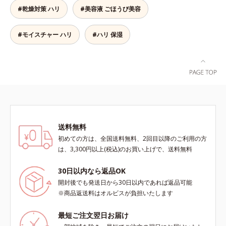
ここちよく肌を整えます。無油分だ
た、つややかな肌に出合えます。*
#乾燥対策 ハリ
#美容液 ごほうび美容
からこそ実現できたべたつかない使
年齢に応じたお手入れのこと
いごこちで、つけた瞬間から、うる
おいとハリ感のある肌へ。目元はも
#モイスチャー ハリ
#ハリ 保湿
ちろん、乾燥が気になる小鼻や口元
などにもお勧めです。
送料無料
初めての方は、全国送料無料、2回目以降のご利用の方
は、3,300円以上(税込)のお買い上げで、送料無料
30日以内なら返品OK
開封後でも発送日から30日以内であれば返品可能
※商品返送料はオルビスが負担いたします
最短ご注文翌日お届け