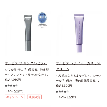
オルビス ザ リンクルセラム
オルビス レチフォーカス アイ
クリーム
シワ改善×美白(*1)美容液。速攻型
ナイアシンアミド複合体(*2)がすば
ハリ感みなぎるまなざしへ。レチノ
やく浸透(*3)。ピンと、パッと。大
税込4,950円～
ール(*1)配合、夜の目元美容液。オ
人の肌にハリ感を。シワ改善×美白
ルビスの目元技術を結集し、ハリ感
税込3,300円
(*1)美容液。ポーラ化成 研究所の独
みなぎるまなざしへ。レチノール
（4.5 /
555
件）
自研究で見出した、速攻型ナイアシ
(*1)配合の目元美容液です。目元悩
（4.28 /
172
件）
キャンペーン
通販限定
ンアミド複合体(*2)と浸透サポート
みをマルチにケアするレチノール
成分(*4)を配合。シワ改善・美白の
と、ハリ感をサポートするペプチド