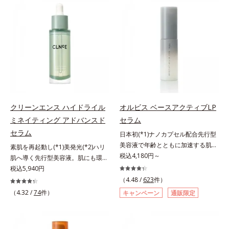
有効成分「ナイアシンアミド」の浸
(*2)の2種の成分が深いうるおいを
透スピードがアップ(*5)し、浸透し
与え、湧き上がるようなハリ感を呼
にくい大人肌の深く(*3)まで素早く
び覚まします。ハリ膜がのび広が
届けます。真皮のコラーゲン産生を
り、肌表面にピン！としたハリ感を
促進し、年齢とともに刻まれる深い
与え、さらに疑似セラミド(*3)が角
悩みのシワを改善しながら、過剰な
層の隙間に浸透(*4)。夜のスキンケ
メラニン生成を防ぎ未来のシミ・ソ
アの最後にプラスすることで乾燥に
バカスを予防します。さらに独自研
よる小ジワを目立たなくし、ハリ感
究に基づいた浸透型ハリ保湿成分
みなぎる目元を目指します。*1 レ
(*6)で大人肌にハリ感をプラス。す
チノール配合＝保湿成分*2 パルミ
クリーンエンス ハイドライル
オルビス ベースアクティブLP
るっと伸び広がるテクスチャー
トイルトリペプチド－5配合＝保湿
ミネイティング アドバンスド
セラム
で、"顔全体にご使用いただける設
成分*3 ラウロイルグルタミン酸ジ
セラム
日本初(*1)ナノカプセル配合先行型
計"。見えているシワはもちろん、
（フィトステリル/オクチルドデシ
美容液で年齢とともに加速する肌悩
自分では気づきにくい死角のシワの
素肌を再起動し(*1)美発光(*2)ハリ
ル）配合＝保湿成分*4 角層まで
み(*2)にブレーキを。スキンケアの
税込4,180円～
改善にも効果を発揮します。*1 メ
肌へ導く先行型美容液。肌にも環境
打ち止め感に。年齢とともに加速す
ラニンの生成を抑え、シミ・ソバカ
にも、いいことを——。
税込5,940円
る肌悩み(*2)にブレーキをかけ、化
スを防ぐ*2 ナイアシンアミド（有
「CLEANENCE（クリーンエン
（4.48 /
623
件）
粧水前の土台(*3)づくりで、うるお
効成分）、水添大豆リン脂質、フィ
ス）」が目指すのは、まっさらな素
（4.32 /
74
件）
キャンペーン
通販限定
いに満ち満ちた内側から弾むような
トステロール、水（基剤）、
肌と地球へのやさしさ。間引きされ
ハリ肌へ。化粧水は二度塗りしない
BG（保湿）*3 角層まで*4 K石けん
た花や実、副産物など、本来は廃棄
と不安…。いろいろケアしているの
素地、ホホバアルコール、トリステ
されるはずだった原料や資源を「ア