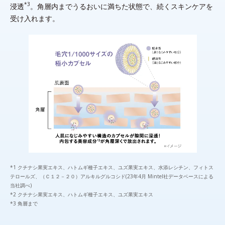
*3
浸透
。
角層内までうるおいに満ちた状態で、続くスキンケアを
受け入れます。
*1 クチナシ果実エキス、ハトムギ種子エキス、ユズ果実エキス、水添レシチン、フィトス
テロールズ、（Ｃ１２－２０）アルキルグルコシド(23年4月 Mintel社データベースによる
当社調べ)
*2 クチナシ果実エキス、ハトムギ種子エキス、ユズ果実エキス
*3 角層まで