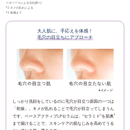
ータベースによる当社調べ)
*2 キメの乱れによる
*3 角層まで
大人肌に、手応えを体感！
毛穴の目立ちにアプローチ
しっかり洗顔をしているのに毛穴が目立つ原因の一つは
「乾燥」。キメが乱れることで毛穴が目立ってしまうん
*
です。ベースアクティブLPセラムは、“セラミド”を肌奥
まで届けることで、スキンケアの肌なじみを高めてうる