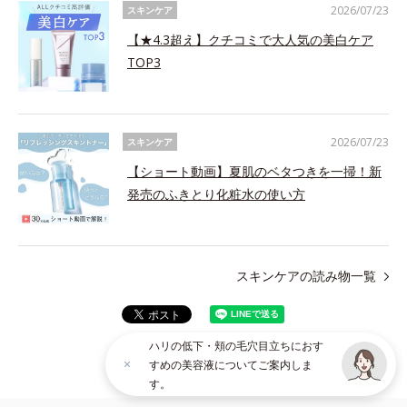
2026/07/23
スキンケア
【★4.3超え】クチコミで大人気の美白ケア
TOP3
2026/07/23
スキンケア
【ショート動画】夏肌のベタつきを一掃！新
発売のふきとり化粧水の使い方
スキンケアの読み物一覧
ハリの低下・頬の毛穴目立ちにおす
すめの美容液についてご案内しま
す。