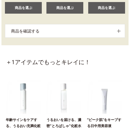
商品を選ぶ
商品を選ぶ
商品を選ぶ
商品を確認する
＋1アイテムでもっとキレイに！
年齢サインをケアす
うるおいを届ける、濃
“ピーク肌”をキープす
る、うるおい充満化粧
密"とろぱしゃ"化粧水
る日中用美容液