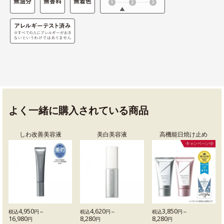
よく一緒に購入されている商品
しわ改善美容液
美白美容液
高機能日焼け止め
4,950
4,620
3,850
税込
円～
税込
円～
税込
円～
16,980
8,280
8,280
円
円
円