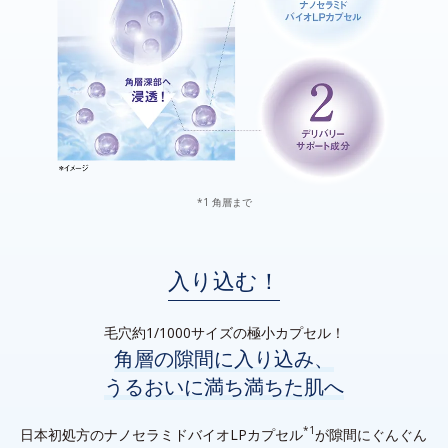
*1 角層まで
入り込む！
毛穴約1/1000サイズの極小カプセル！
角層の隙間に入り込み、
うるおいに満ち満ちた肌へ
*1
日本初処方のナノセラミドバイオLPカプセル
が隙間にぐんぐん