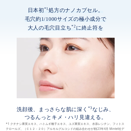
*1
日本初
処方のナノカプセル。
毛穴約1/1000サイズの極小成分で
*2
大人の毛穴目立ち
に終止符を
*3
洗顔後、まっさらな肌に深く
なじみ、
つるんっとキメ・ハリ見違える。
*1 クチナシ果実エキス、ハトムギ種子エキス、ユズ果実エキス、水添レシチン、フィトス
テロールズ、（Ｃ１２－２０）アルキルグルコシドの組み合わせが初(23年4月 Mintel社デ