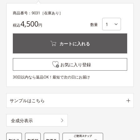
商品番号：
9031
［在庫あり］
4,500
数量
税込
円
カートに入れる
お気に入り登録
30日以内なら返品OK！最短で次の日にお届け
サンプルはこちら
全成分表示