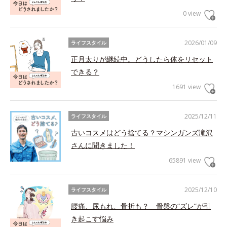
0 view
2026/01/09
ライフスタイル
正月太りが継続中。どうしたら体をリセット
できる？
1691 view
2025/12/11
ライフスタイル
古いコスメはどう捨てる？マシンガンズ滝沢
さんに聞きました！
65891 view
2025/12/10
ライフスタイル
腰痛、尿もれ、骨折も？ 骨盤の“ズレ”が引
き起こす悩み