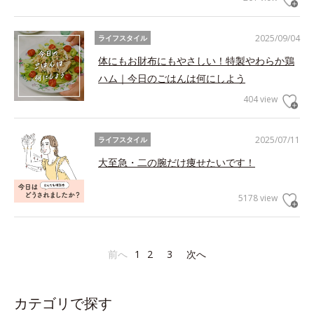
2025/09/04
ライフスタイル
体にもお財布にもやさしい！特製やわらか鶏
ハム｜今日のごはんは何にしよう
404 view
2025/07/11
ライフスタイル
大至急・二の腕だけ痩せたいです！
5178 view
前へ
1
2
3
次へ
カテゴリで探す