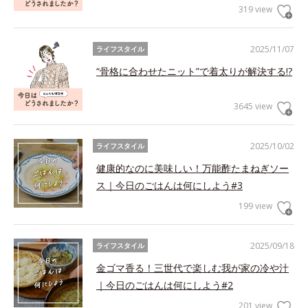
319 view
2025/11/07
ライフスタイル
“骨格に合わせたニット”で着太りが解決する!?
3645 view
2025/10/02
ライフスタイル
健康的なのに美味しい！万能酢たまねぎソー
ス｜今日のごはんは何にしよう#3
199 view
2025/09/18
ライフスタイル
金ゴマ香る！三世代で楽しむ我が家の冷や汁
｜今日のごはんは何にしよう#2
201 view