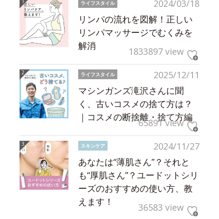
2024/03/18
ライフスタイル
リンパの流れを図解！正しい
リンパマッサージでむくみを
解消
1833897 view
2025/12/11
ライフスタイル
マシンガンズ滝沢さんに聞
く、古いコスメの捨て方は？
｜コスメの断捨離・捨て方編
65891 view
2024/11/27
スキンケア
あなたは“薄肌さん”？それと
も“厚肌さん”？ユードットシリ
ーズのおすすめの使い方、教
えます！
36583 view