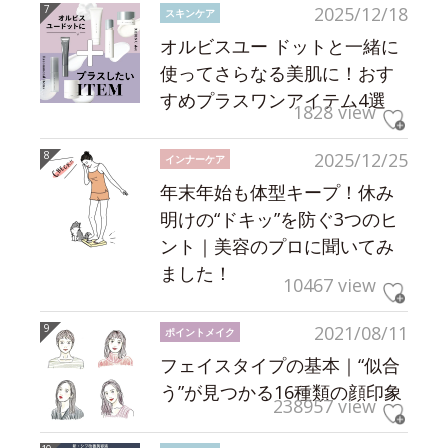
2025/12/18
スキンケア
オルビスユー ドットと一緒に
使ってさらなる美肌に！おす
すめプラスワンアイテム4選
1828 view
2025/12/25
インナーケア
年末年始も体型キープ！休み
明けの“ドキッ”を防ぐ3つのヒ
ント｜美容のプロに聞いてみ
ました！
10467 view
2021/08/11
ポイントメイク
フェイスタイプの基本｜“似合
う”が見つかる16種類の顔印象
238957 view