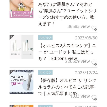
あなたは“薄肌さん”？それと
も“厚肌さん”？ユードットシリ
ーズのおすすめの使い方、教
えます！
36583 view
2023/08/30
スキンケア
【オルビス2大スキンケア】ユ
ー or ユードット 私にはどっ
ち？｜Editor’s view
226609 view
2025/12/24
スキンケア
【保存版】オルビス ザ リンク
ルセラムのすべてをこの記事
で｜人気記事まとめ
1033 view