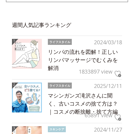
週間人気記事ランキング
2024/03/18
ライフスタイル
リンパの流れを図解！正しい
リンパマッサージでむくみを
解消
1833897 view
2025/12/11
ライフスタイル
マシンガンズ滝沢さんに聞
く、古いコスメの捨て方は？
｜コスメの断捨離・捨て方編
65891 view
2024/11/27
スキンケア