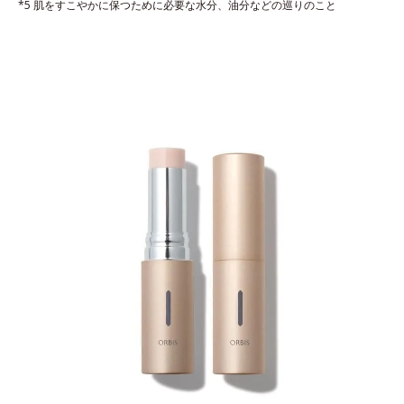
*5 肌をすこやかに保つために必要な水分、油分などの巡りのこと