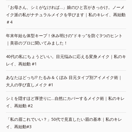
「お母さん、シミがなければ…」娘のひと言がきっかけ。ノーメ
イク派の私がナチュラルメイクを学びます｜私のキレイ、再始動
＃4
年末年始も体型キープ！休み明けの“ドキッ”を防ぐ3つのヒント
｜美容のプロに聞いてみました！
40代の私にちょうどいい。目元悩みに応える変身メイク｜私のキ
レイ、再始動 #1
あなたはどっち!? たるみ＆くぼみ 目元タイプ別アイメイク術｜
大人の学び直しメイク #1
シミを隠すほど厚塗りに…自然にカバーするメイク術｜私のキレ
イ、再始動 #2
「私の眉これでいい？」50代で見直したい眉の基本｜私のキレ
イ、再始動#3