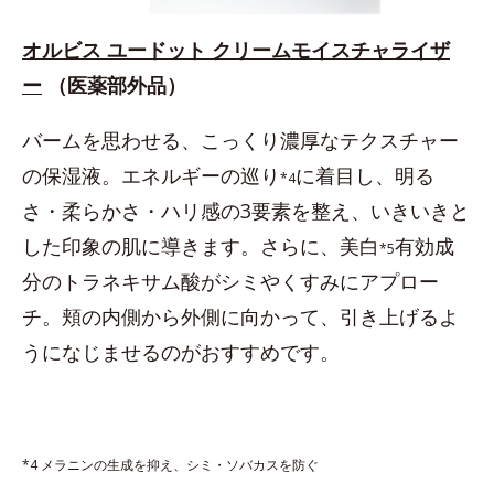
オルビス ユードット クリームモイスチャライザ
ー
（医薬部外品）
バームを思わせる、こっくり濃厚なテクスチャー
の保湿液。エネルギーの巡り
に着目し、明る
*4
さ・柔らかさ・ハリ感の3要素を整え、いきいきと
した印象の肌に導きます。さらに、美白
有効成
*5
分のトラネキサム酸がシミやくすみにアプロー
チ。頬の内側から外側に向かって、引き上げるよ
うになじませるのがおすすめです。
*4 メラニンの生成を抑え、シミ・ソバカスを防ぐ