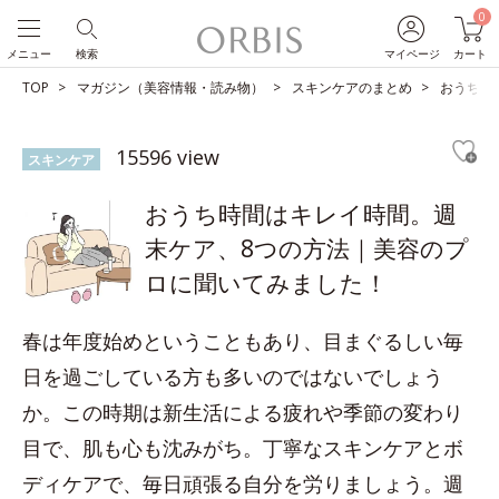
0
メニュー
検索
マイページ
カート
TOP
マガジン（美容情報・読み物）
スキンケアのまとめ
おうち時
15596 view
スキンケア
おうち時間はキレイ時間。週
末ケア、8つの方法｜美容のプ
ロに聞いてみました！
春は年度始めということもあり、目まぐるしい毎
日を過ごしている方も多いのではないでしょう
か。この時期は新生活による疲れや季節の変わり
目で、肌も心も沈みがち。丁寧なスキンケアとボ
ディケアで、毎日頑張る自分を労りましょう。週