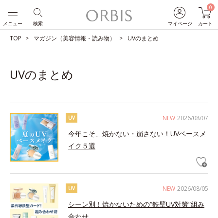
0
メニュー
検索
マイページ
カート
TOP
マガジン（美容情報・読み物）
UVのまとめ
UVのまとめ
NEW
2026/08/07
UV
今年こそ、焼かない・崩さない！UVベースメ
イク５選
NEW
2026/08/05
UV
シーン別！焼かないための“鉄壁UV対策”組み
合わせ