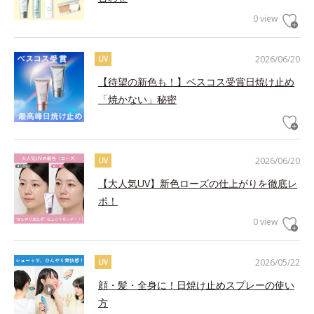
0 view
2026/06/20
UV
【待望の新色も！】ベスコス受賞日焼け止め
「焼かない」秘密
2026/06/20
UV
【大人気UV】新色ローズの仕上がりを徹底レ
ポ！
0 view
2026/05/22
UV
顔・髪・全身に！日焼け止めスプレーの使い
方