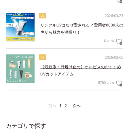
2026/03/23
UV
リンクルUVはなぜ愛される？愛用者6000人の
声から魅力を深掘り！
0 view
2026/03/06
UV
【最新版・日焼け止め】オルビスのおすすめ
UVカットアイテム
9765 view
前へ
1
2
次へ
カテゴリで探す