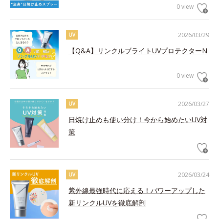
0 view
2026/03/29
UV
【Q&A】リンクルブライトUVプロテクターN
0 view
2026/03/27
UV
日焼け止めも使い分け！今から始めたいUV対
策
2026/03/24
UV
紫外線最強時代に応える！パワーアップした
新リンクルUVを徹底解剖