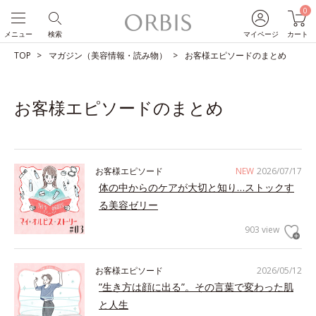
0
メニュー
検索
マイページ
カート
TOP
マガジン（美容情報・読み物）
お客様エピソードのまとめ
お客様エピソードのまとめ
お客様エピソード
NEW
2026/07/17
体の中からのケアが大切と知り…ストックす
る美容ゼリー
903 view
お客様エピソード
2026/05/12
”生き方は顔に出る”。その言葉で変わった肌
と人生