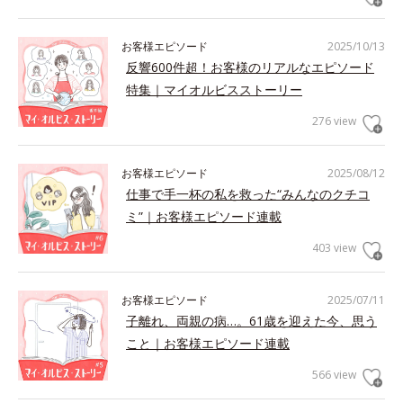
お客様エピソード
2025/10/13
反響600件超！お客様のリアルなエピソード
特集｜マイオルビスストーリー
276 view
お客様エピソード
2025/08/12
仕事で手一杯の私を救った“みんなのクチコ
ミ”｜お客様エピソード連載
403 view
お客様エピソード
2025/07/11
子離れ、両親の病…。61歳を迎えた今、思う
こと｜お客様エピソード連載
566 view