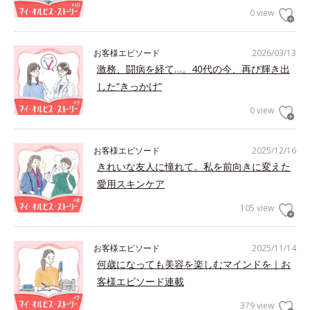
0 view
お客様エピソード
2026/03/13
激務、闘病を経て…。40代の今、再び輝き出
した“きっかけ”
0 view
お客様エピソード
2025/12/16
きれいな友人に憧れて。私を前向きに変えた
愛用スキンケア
105 view
お客様エピソード
2025/11/14
何歳になっても美容を楽しむマインドを｜お
客様エピソード連載
379 view