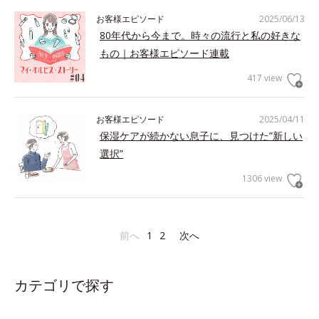
お客様エピソード
2025/06/13
80年代から今まで。時々の流行と私の好きな
もの｜お客様エピソード連載
417 view
お客様エピソード
2025/04/11
保湿ケアが続かない息子に、見つけた”新しい
選択”
1306 view
前へ
1
2
次へ
カテゴリで探す