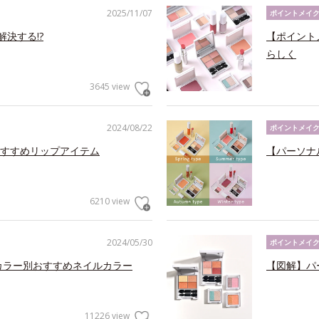
2025/11/07
ポイントメイ
決する!?
【ポイント
らしく
3645 view
2024/08/22
ポイントメイ
すすめリップアイテム
【パーソナ
6210 view
2024/05/30
ポイントメイ
ルカラー別おすすめネイルカラー
【図解】パ
11226 view