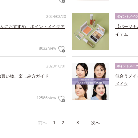
2024/02/20
ポイントメイ
んにおすすめ！ポイントメイクア
【パーソナ
イテム
8032 view
2023/10/01
ポイントメイ
お買い物、楽しみ方ガイド
似合うメイ
メイク
12586 view
前へ
1
2
3
次へ