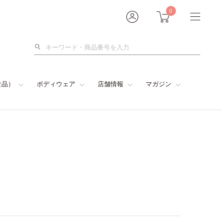
0
検
索
食品）
ボディウェア
店舗情報
マガジン