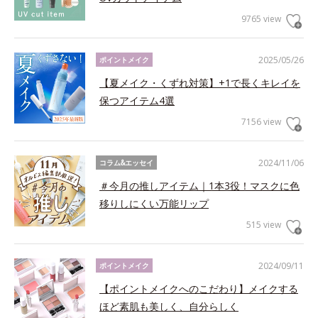
9765 view
2025/05/26
ポイントメイク
【夏メイク・くずれ対策】+1で長くキレイを
保つアイテム4選
7156 view
2024/11/06
コラム&エッセイ
＃今月の推しアイテム｜1本3役！マスクに色
移りしにくい万能リップ
515 view
2024/09/11
ポイントメイク
【ポイントメイクへのこだわり】メイクする
ほど素肌も美しく、自分らしく