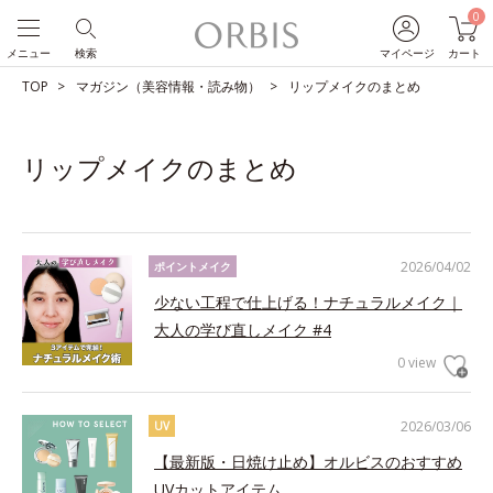
0
メニュー
検索
マイページ
カート
TOP
マガジン（美容情報・読み物）
リップメイクのまとめ
リップメイクのまとめ
2026/04/02
ポイントメイク
少ない工程で仕上げる！ナチュラルメイク｜
大人の学び直しメイク #4
0 view
2026/03/06
UV
【最新版・日焼け止め】オルビスのおすすめ
UVカットアイテム