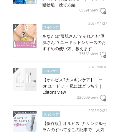
断捨離・捨て方編
65891 view
2024/11/27
スキンケア
あなたは“薄肌さん”？それとも“厚
肌さん”？ユードットシリーズのお
すすめの使い方、教えます！
36583 view
2023/08/30
スキンケア
【オルビス2大スキンケア】ユー
or ユードット 私にはどっち？｜
Editor’s view
226609 view
2025/12/24
スキンケア
【保存版】オルビス ザ リンクルセ
ラムのすべてをこの記事で｜人気