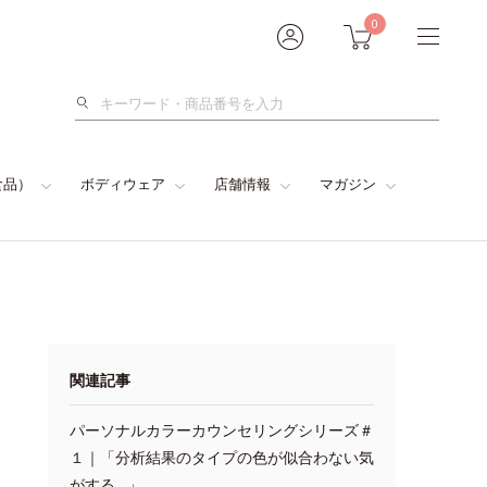
0
検
索
食品）
ボディウェア
店舗情報
マガジン
関連記事
パーソナルカラーカウンセリングシリーズ＃
１｜「分析結果のタイプの色が似合わない気
がする…」