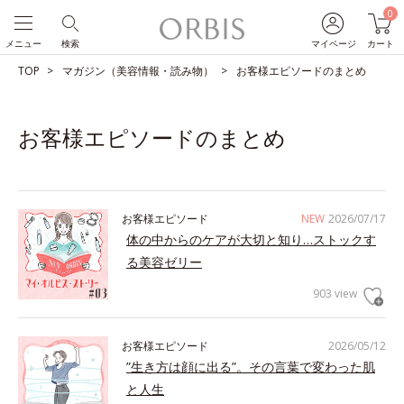
0
メニュー
検索
マイページ
カート
TOP
マガジン（美容情報・読み物）
お客様エピソードのまとめ
お客様エピソードのまとめ
お客様エピソード
NEW
2026/07/17
体の中からのケアが大切と知り…ストックす
る美容ゼリー
903 view
お客様エピソード
2026/05/12
”生き方は顔に出る”。その言葉で変わった肌
と人生