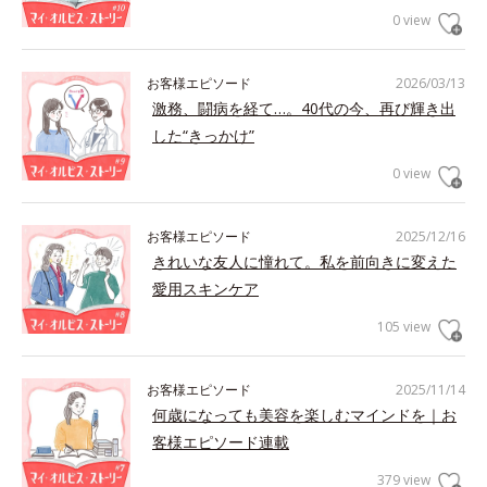
0 view
お客様エピソード
2026/03/13
激務、闘病を経て…。40代の今、再び輝き出
した“きっかけ”
0 view
お客様エピソード
2025/12/16
きれいな友人に憧れて。私を前向きに変えた
愛用スキンケア
105 view
お客様エピソード
2025/11/14
何歳になっても美容を楽しむマインドを｜お
客様エピソード連載
379 view