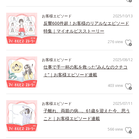
お客様エピソード
2025/10/13
反響600件超！お客様のリアルなエピソード
特集｜マイオルビスストーリー
276 view
お客様エピソード
2025/08/12
仕事で手一杯の私を救った“みんなのクチコ
ミ”｜お客様エピソード連載
403 view
お客様エピソード
2025/07/11
子離れ、両親の病…。61歳を迎えた今、思う
こと｜お客様エピソード連載
566 view