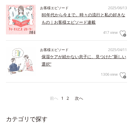
お客様エピソード
2025/06/13
80年代から今まで。時々の流行と私の好きな
もの｜お客様エピソード連載
417 view
お客様エピソード
2025/04/11
保湿ケアが続かない息子に、見つけた”新しい
選択”
1306 view
前へ
1
2
次へ
カテゴリで探す