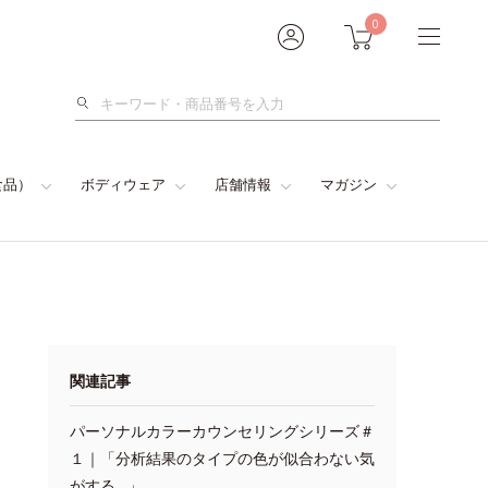
0
検
索
食品）
ボディウェア
店舗情報
マガジン
関連記事
パーソナルカラーカウンセリングシリーズ＃
１｜「分析結果のタイプの色が似合わない気
がする…」