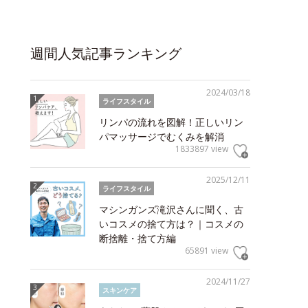
週間人気記事ランキング
2024/03/18
ライフスタイル
リンパの流れを図解！正しいリン
パマッサージでむくみを解消
1833897 view
2025/12/11
ライフスタイル
マシンガンズ滝沢さんに聞く、古
いコスメの捨て方は？｜コスメの
断捨離・捨て方編
65891 view
2024/11/27
スキンケア