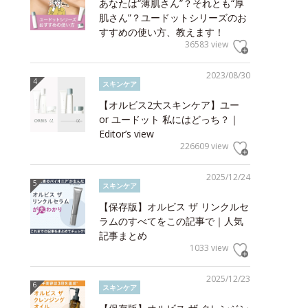
あなたは“薄肌さん”？それとも“厚
肌さん”？ユードットシリーズのお
すすめの使い方、教えます！
36583 view
2023/08/30
スキンケア
【オルビス2大スキンケア】ユー
or ユードット 私にはどっち？｜
Editor’s view
226609 view
2025/12/24
スキンケア
【保存版】オルビス ザ リンクルセ
ラムのすべてをこの記事で｜人気
記事まとめ
1033 view
2025/12/23
スキンケア