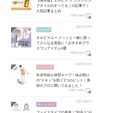
【保存版】オルビス ザ クレンジン
グオイルのすべてをこの記事で｜
人気記事まとめ
1099 view
2025/12/18
スキンケア
オルビスユー ドットと一緒に使っ
てさらなる美肌に！おすすめプラ
スワンアイテム4選
1828 view
2025/12/25
インナーケア
年末年始も体型キープ！休み明け
の“ドキッ”を防ぐ3つのヒント｜美
容のプロに聞いてみました！
10467 view
2021/08/11
ポイントメイク
フェイスタイプの基本｜“似合う”が