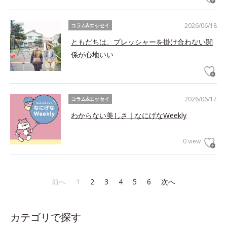
2026/06/18
コラム&エッセイ
ともだちは、プレッシャーを掛け合わない関
係が心地いい
2026/06/17
コラム&エッセイ
わからない美しさ｜なにげなWeekly
0 view
前へ
1
2
3
4
5
6
次へ
カテゴリで探す