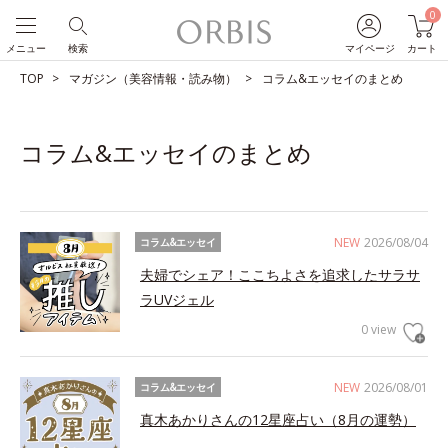
0
メニュー
検索
マイページ
カート
TOP
マガジン（美容情報・読み物）
コラム&エッセイのまとめ
コラム&エッセイのまとめ
NEW
2026/08/04
コラム&エッセイ
夫婦でシェア！ここちよさを追求したサラサ
ラUVジェル
0 view
NEW
2026/08/01
コラム&エッセイ
真木あかりさんの12星座占い（8月の運勢）