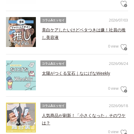
2026/07/03
コラム&エッセイ
美白ケアしたいけどベタつきは嫌！社員の推
し美容液
0 view
2026/06/24
コラム&エッセイ
太陽がつくる宝石｜なにげなWeekly
0 view
2026/06/18
コラム&エッセイ
人気商品が刷新！「小さくなった」そのワケ
は？
0 view