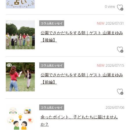
0 view
NEW
2026/07/31
コラム&エッセイ
公園でさかだちをする朝｜ゲスト 山瀬まゆみ
【後編】
NEW
2026/07/15
コラム&エッセイ
公園でさかだちをする朝｜ゲスト 山瀬まゆみ
【前編】
2026/07/06
コラム&エッセイ
余ったポイント、子どもたちに届けません
か？