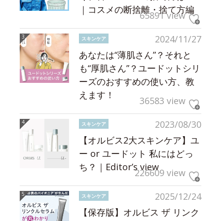
｜コスメの断捨離・捨て方編
65891 view
2024/11/27
スキンケア
あなたは“薄肌さん”？それと
も“厚肌さん”？ユードットシリ
ーズのおすすめの使い方、教
えます！
36583 view
2023/08/30
スキンケア
【オルビス2大スキンケア】ユ
ー or ユードット 私にはどっ
ち？｜Editor’s view
226609 view
2025/12/24
スキンケア
【保存版】オルビス ザ リンク