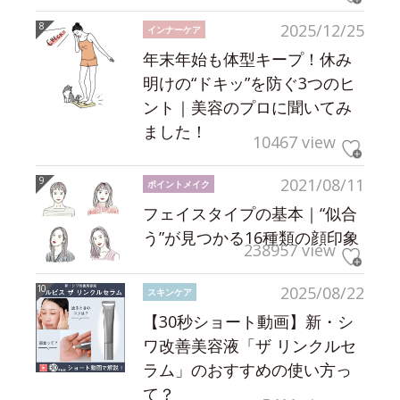
2025/12/25
インナーケア
年末年始も体型キープ！休み
明けの“ドキッ”を防ぐ3つのヒ
ント｜美容のプロに聞いてみ
ました！
10467 view
2021/08/11
ポイントメイク
フェイスタイプの基本｜“似合
う”が見つかる16種類の顔印象
238957 view
2025/08/22
スキンケア
【30秒ショート動画】新・シ
ワ改善美容液「ザ リンクルセ
ラム」のおすすめの使い方っ
て？