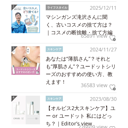
2025/12/11
ライフスタイル
マシンガンズ滝沢さんに聞
く、古いコスメの捨て方は？
｜コスメの断捨離・捨て方編
65891 view
2024/11/27
スキンケア
あなたは“薄肌さん”？それと
も“厚肌さん”？ユードットシリ
ーズのおすすめの使い方、教
えます！
36583 view
2023/08/30
スキンケア
【オルビス2大スキンケア】ユ
ー or ユードット 私にはどっ
ち？｜Editor’s view
226609 view