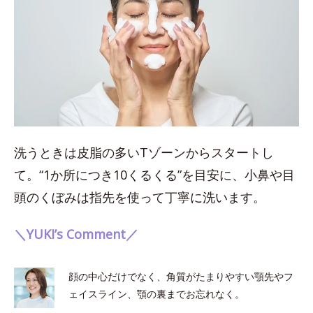
洗うときは皮脂の多いTゾーンからスタートし
て。“1か所につき10くるくる”を目安に、小鼻や目
頭のくぼみは指先を使って丁寧に洗います。
＼YUKI’s Comment／
顔の中心だけでなく、角質がたまりやすい顎先やフ
ェイスライン、顎の裏までお忘れなく。