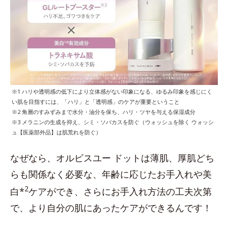
※1 ハリや透明感の低下により立体感がない印象になる、ゆるみ印象を感じにく
い肌を目指すには、「ハリ」と「透明感」のケアが重要ということ
※2 角層のすみずみまで水分・油分を保ち、ハリ・ツヤを与える保湿成分
※3 メラニンの生成を抑え、シミ・ソバカスを防ぐ（ウォッシュを除く ウォッシ
ュ【医薬部外品】は肌荒れを防ぐ）
なぜなら、オルビスユー ドットは薄肌、厚肌どち
らも関係なく必要な、年齢に応じたお手入れや美
2
白*
ケアができ、さらにお手入れ方法の工夫次第
で、より自分の肌にあったケアができるんです！