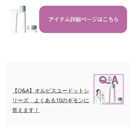
【Q&A】オルビスユードットシ
リーズ よくある10のギモンに
答えます！