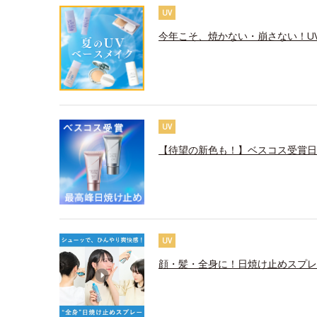
UV
今年こそ、焼かない・崩さない！U
UV
【待望の新色も！】ベスコス受賞日
UV
顔・髪・全身に！日焼け止めスプレ