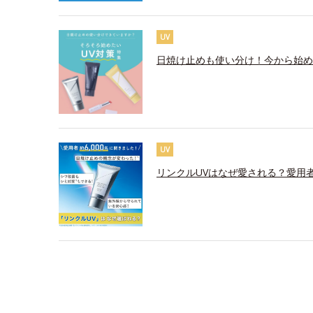
UV
日焼け止めも使い分け！今から始め
UV
リンクルUVはなぜ愛される？愛用者