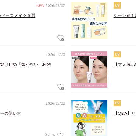
NEW
2026/08/07
UV
Vベースメイク５選
シーン別！
2026/06/20
UV
焼け止め「焼かない」秘密
【大人気U
2026/05/22
UV
ーの使い方
【Q&A】
0 view