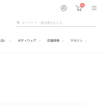
0
検
索
食品）
ボディウェア
店舗情報
マガジン