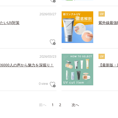
2026/03/27
UV
たいUV対策
紫外線最強
2026/03/23
UV
6000人の声から魅力を深掘り！
【最新版・
0 view
前へ
1
2
次へ