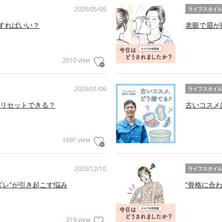
2026/05/09
ライフスタイ
アすればいい？
老眼で眉が
2510 view
2026/01/09
ライフスタイ
リセットできる？
古いコスメ
1691 view
2025/12/10
ライフスタイ
ズレ”が引き起こす悩み
“骨格に合
319 view