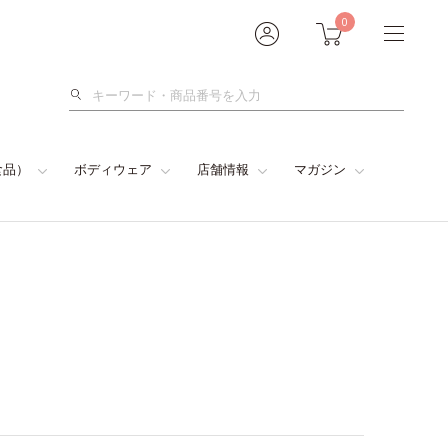
0
検
索
食品）
ボディウェア
店舗情報
マガジン